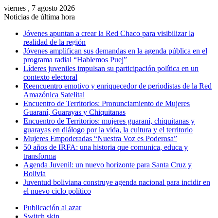
viernes , 7 agosto 2026
Noticias de última hora
Jóvenes apuntan a crear la Red Chaco para visibilizar la
realidad de la región
Jóvenes amplifican sus demandas en la agenda pública en el
programa radial “Hablemos Puej”
Líderes juveniles impulsan su participación política en un
contexto electoral
Reencuentro emotivo y enriquecedor de periodistas de la Red
Amazónica Satelital
Encuentro de Territorios: Pronunciamiento de Mujeres
Guaraní, Guarayas y Chiquitanas
Encuentro de Territorios: mujeres guaraní, chiquitanas y
guarayas en diálogo por la vida, la cultura y el territorio
Mujeres Empoderadas “Nuestra Voz es Poderosa”
50 años de IRFA: una historia que comunica, educa y
transforma
Agenda Juvenil: un nuevo horizonte para Santa Cruz y
Bolivia
Juventud boliviana construye agenda nacional para incidir en
el nuevo ciclo político
Publicación al azar
Switch skin