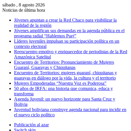
sábado , 8 agosto 2026
Noticias de última hora
Jóvenes apuntan a crear la Red Chaco para visibilizar la
realidad de la región
Jóvenes amplifican sus demandas en la agenda pública en el
programa radial “Hablemos Puej”
Líderes juveniles impulsan su participación política en un
contexto electoral
Reencuentro emotivo y enriquecedor de periodistas de la Red
Amazónica Satelital
Encuentro de Territorios: Pronunciamiento de Mujeres
Guaraní, Guarayas y Chiquitanas
Encuentro de Territorios: mujeres guaraní, chiquitanas y
guarayas en diálogo por la vida, la cultura y el territorio
Mujeres Empoderadas “Nuestra Voz es Poderosa”
50 años de IRFA: una historia que comunica, educa y
transforma
Agenda Juvenil: un nuevo horizonte para Santa Cruz y
Bolivia
Juventud boliviana construye agenda nacional para incidir en
el nuevo ciclo político
Publicación al azar
Switch skin