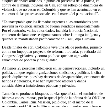
ataques de civiles armados, algunos en presencia de la policía, en
contra de la minga indígena en Cali, son un reflejo de dinámicas de
violencia que no cesan en Colombia y que se han acentuado en el
contexto de las protestas sociales en el marco del paro nacional”.
“Es inaceptable que los llamados urgentes a las autoridades para
prevenir la violencia armada no fueran atendidos inmediatamente.
Por el contrario, varias autoridades, incluida la Policía Nacional,
emitieron declaraciones estigmatizantes sobre la minga indígena y
quienes se manifestaban pacíficamente en Cali”, dijo Guevara.
Desde finales de abril Colombia vive una ola de protestas, primero
contra un impopular proyecto de reforma tributaria, ya retirado del
Congreso legislativo, y contra políticas que han agravado
situaciones de pobreza y desigualdad.
Al menos 25 personas fallecieron en las demostraciones, incluido un
policía, aunque según organizaciones sindicales y políticas la cifra
podría duplicarse, pues hay decenas de desaparecidos, centenares de
heridos y detenidos, y se han registrado ataques y daños
considerables a instalaciones públicas y privadas.
También se producen bloqueos de vías que afectan el suministro de
bienes a zonas urbanas, por lo que el jefe de la oficina de la ONU en
Colombia, Carlos Ruiz Massieu, pidió que, en el marco de la
pandemia covid-19, se facilite el acceso de alimentos, medicinas e