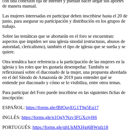
con una conexión fija de internet y puedan hacer llegar sus aportes
de manera manual.
Las mujeres interesadas en participar deben inscribirse hasta el 20 de
junio, para asegurar su participación y distribución en los grupos de
trabajo.
Sobre las temáticas que se abortarán en el foro se encuentran:
aspectos que impiden ser una iglesia sinodal (estructuras, abusos de
autoridad, clericalismo), también el tipo de iglesia que se sueña y se
quiere.
Otra temática hace referencia a la participación de las mujeres en la
iglesia y los roles que les gustaría desempeñar. También se
reflexionará sobre el diaconado de la mujer, una propuesta abordada
en el del Sínodo de Amazonía de 2019 para entender qué se
entiende por diaconado y cómo se lo visibiliza, entre otros temas.
Para participar del Foro puede inscribirse en las siguientes fichas de
inscripción:
ESPAÑOL:
https://forms.gle/fBfQayEG1T9g5Eq17
INGLÉS:
https://forms.gle/n1QgVNzv3FGXctyH6
PORTUGUÉS:
https://forms.gle/qhUkMXHgj6BWnfz18