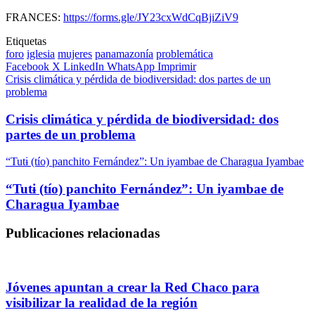
FRANCES:
https://forms.gle/JY23cxWdCqBjiZiV9
Etiquetas
foro
iglesia
mujeres
panamazonía
problemática
Facebook
X
LinkedIn
WhatsApp
Imprimir
Crisis climática y pérdida de biodiversidad: dos partes de un
problema
Crisis climática y pérdida de biodiversidad: dos
partes de un problema
“Tutɨ (tío) panchito Fernández”: Un iyambae de Charagua Iyambae
“Tutɨ (tío) panchito Fernández”: Un iyambae de
Charagua Iyambae
Publicaciones relacionadas
Jóvenes apuntan a crear la Red Chaco para
visibilizar la realidad de la región