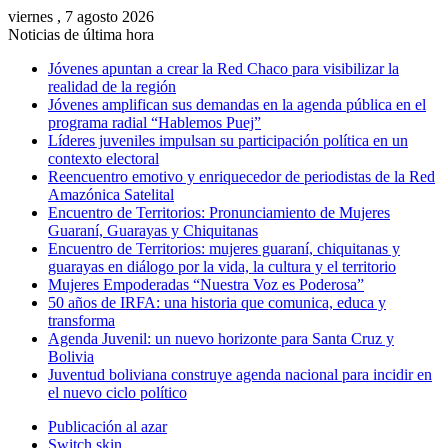
viernes , 7 agosto 2026
Noticias de última hora
Jóvenes apuntan a crear la Red Chaco para visibilizar la
realidad de la región
Jóvenes amplifican sus demandas en la agenda pública en el
programa radial “Hablemos Puej”
Líderes juveniles impulsan su participación política en un
contexto electoral
Reencuentro emotivo y enriquecedor de periodistas de la Red
Amazónica Satelital
Encuentro de Territorios: Pronunciamiento de Mujeres
Guaraní, Guarayas y Chiquitanas
Encuentro de Territorios: mujeres guaraní, chiquitanas y
guarayas en diálogo por la vida, la cultura y el territorio
Mujeres Empoderadas “Nuestra Voz es Poderosa”
50 años de IRFA: una historia que comunica, educa y
transforma
Agenda Juvenil: un nuevo horizonte para Santa Cruz y
Bolivia
Juventud boliviana construye agenda nacional para incidir en
el nuevo ciclo político
Publicación al azar
Switch skin