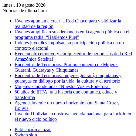
lunes , 10 agosto 2026
Noticias de última hora
Jóvenes apuntan a crear la Red Chaco para visibilizar la
realidad de la región
Jóvenes amplifican sus demandas en la agenda pública en el
programa radial “Hablemos Puej”
Líderes juveniles impulsan su participación política en un
contexto electoral
Reencuentro emotivo y enriquecedor de periodistas de la Red
Amazónica Satelital
Encuentro de Territorios: Pronunciamiento de Mujeres
Guaraní, Guarayas y Chiquitanas
Encuentro de Territorios: mujeres guaraní, chiquitanas y
guarayas en diálogo por la vida, la cultura y el territorio
Mujeres Empoderadas “Nuestra Voz es Poderosa”
50 años de IRFA: una historia que comunica, educa y
transforma
Agenda Juvenil: un nuevo horizonte para Santa Cruz y
Bolivia
Juventud boliviana construye agenda nacional para incidir en
el nuevo ciclo político
Publicación al azar
Switch skin