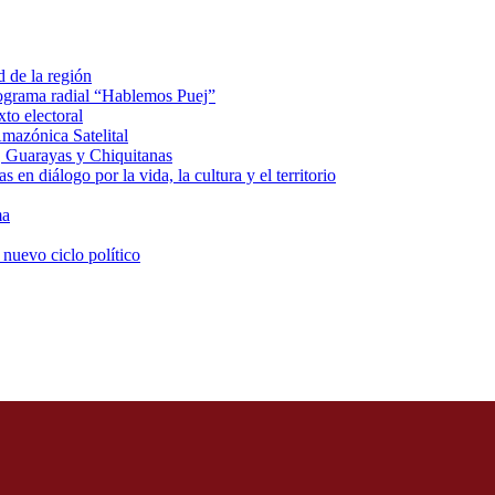
d de la región
rograma radial “Hablemos Puej”
xto electoral
mazónica Satelital
, Guarayas y Chiquitanas
 en diálogo por la vida, la cultura y el territorio
ma
 nuevo ciclo político