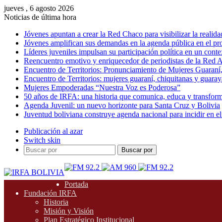
jueves , 6 agosto 2026
Noticias de última hora
Jóvenes apuntan a crear la Red Chaco para visibilizar la realida
Jóvenes amplifican sus demandas en la agenda pública en el p
Líderes juveniles impulsan su participación política en un conte
Reencuentro emotivo y enriquecedor de periodistas de la Red A
Encuentro de Territorios: Pronunciamiento de Mujeres Guaraní
Encuentro de Territorios: mujeres guaraní, chiquitanas y guarayas
Mujeres Empoderadas “Nuestra Voz es Poderosa”
50 años de IRFA: una historia que comunica, educa y transfor
Agenda Juvenil: un nuevo horizonte para Santa Cruz y Bolivia
Juventud boliviana construye agenda nacional para incidir en el
Publicación al azar
Switch skin
Buscar por
Portada
Fundación IRFA
Historia
Misión y Visión
Plan Estratégico Institucional