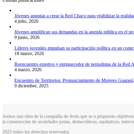
Últimas publicaciones
Jóvenes apuntan a crear la Red Chaco para visibilizar la realida
4 julio, 2026
Jóvenes amplifican sus demandas en la agenda pública en el p
9 junio, 2026
Líderes juveniles impulsan su participación política en un conte
18 marzo, 2026
Reencuentro emotivo y enriquecedor de periodistas de la Red A
4 marzo, 2026
Encuentro de Territorios: Pronunciamiento de Mujeres Guaraní
9 diciembre, 2025
Somos una obra de la compañía de Jesús que se a propuesto objetivos 
la construcción de sociedades justas, democráticas, equitativas, inter
2025 todos los derechos reservados