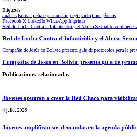
Etiquetas
análisis
Bolivia
debate
producción
riego
suelo
transgénicos
Facebook
X
LinkedIn
WhatsApp
Imprimir
Red de Lucha Contra el Infanticidio y el Abuso Sexual Infantil tiene 
Red de Lucha Contra el Infanticidio y el Abuso Sexual
Compañía de Jesús en Bolivia presenta guía de protocolos para la pr
Compañía de Jesús en Bolivia presenta guía de proto
Publicaciones relacionadas
Jóvenes apuntan a crear la Red Chaco para visibilizar
4 julio, 2026
Jóvenes amplifican sus demandas en la agenda públi