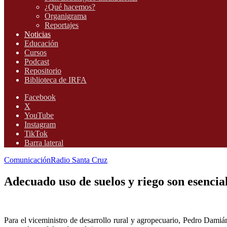
¿Qué hacemos?
Organigrama
Reportajes
Noticias
Educación
Cursos
Podcast
Repositorio
Biblioteca de IRFA
Facebook
X
YouTube
Instagram
TikTok
Barra lateral
Comunicación
Radio Santa Cruz
Adecuado uso de suelos y riego son esencia
Para el viceministro de desarrollo rural y agropecuario, Pedro Damiá