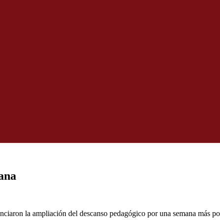
ana
unciaron la ampliación del descanso pedagógico por una semana más por 