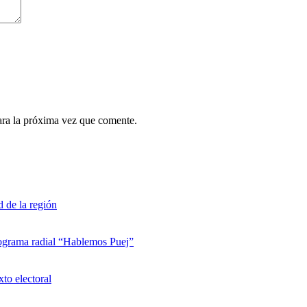
ara la próxima vez que comente.
d de la región
rograma radial “Hablemos Puej”
xto electoral