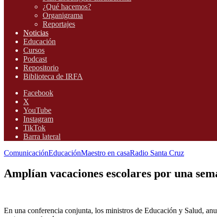
¿Qué hacemos?
Organigrama
Reportajes
Noticias
Educación
Cursos
Podcast
Repositorio
Biblioteca de IRFA
Facebook
X
YouTube
Instagram
TikTok
Barra lateral
Comunicación
Educación
Maestro en casa
Radio Santa Cruz
Amplían vacaciones escolares por una sem
En una conferencia conjunta, los ministros de Educación y Salud, an