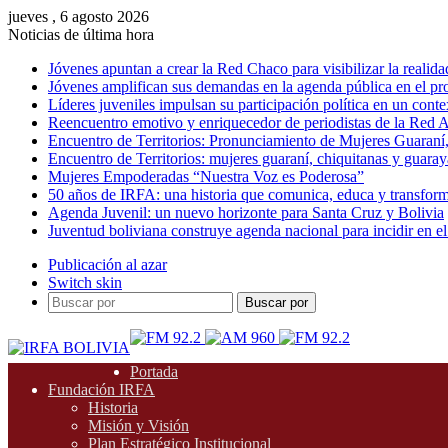
jueves , 6 agosto 2026
Noticias de última hora
Jóvenes apuntan a crear la Red Chaco para visibilizar la realida
Jóvenes amplifican sus demandas en la agenda pública en el p
Líderes juveniles impulsan su participación política en un conte
Reencuentro emotivo y enriquecedor de periodistas de la Red A
Encuentro de Territorios: Pronunciamiento de Mujeres Guaraní
Encuentro de Territorios: mujeres guaraní, chiquitanas y guarayas
Mujeres Empoderadas “Nuestra Voz es Poderosa”
50 años de IRFA: una historia que comunica, educa y transfor
Agenda Juvenil: un nuevo horizonte para Santa Cruz y Bolivia
Juventud boliviana construye agenda nacional para incidir en el
Publicación al azar
Switch skin
Buscar por
Portada
Fundación IRFA
Historia
Misión y Visión
Plan Estratégico Institucional