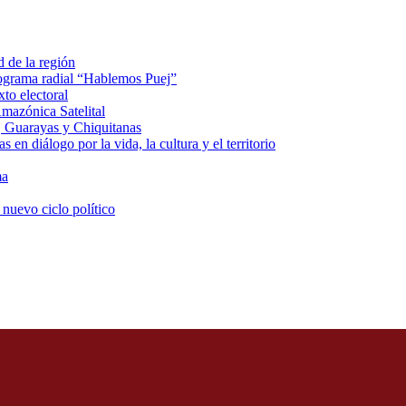
d de la región
rograma radial “Hablemos Puej”
xto electoral
mazónica Satelital
, Guarayas y Chiquitanas
 en diálogo por la vida, la cultura y el territorio
ma
 nuevo ciclo político