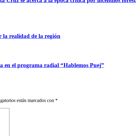
 Cruz se acerca a la época crítica por incendios forest
 la realidad de la región
ca en el programa radial “Hablemos Puej”
gatorios están marcados con
*