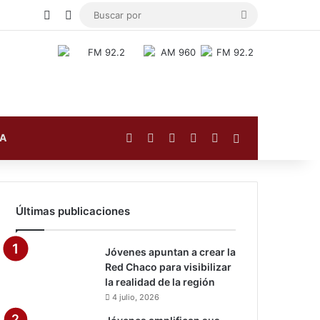
Publicación al azar
Switch skin
Buscar
por
Facebook
X
YouTube
Instagram
TikTok
Barra lateral
FA
Últimas publicaciones
Jóvenes apuntan a crear la
Red Chaco para visibilizar
la realidad de la región
4 julio, 2026