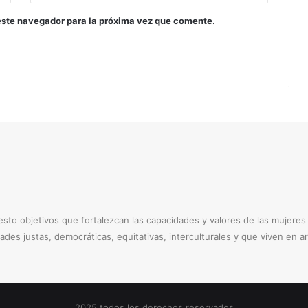
este navegador para la próxima vez que comente.
to objetivos que fortalezcan las capacidades y valores de las mujere
dades justas, democráticas, equitativas, interculturales y que viven en 
2025 todos los derechos reservados