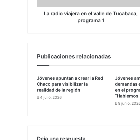
i
a
La radio viajera en el valle de Tucabaca,
j
programa 1
e
r
a
e
n
Publicaciones relacionadas
e
l
v
Jóvenes apuntan a crear la Red
Jóvenes am
a
Chaco para visibilizar la
demandas e
l
realidad de la región
en el progr
l
“Hablemos 
4 julio, 2026
e
9 junio, 202
d
e
T
u
c
a
Deja una respuesta