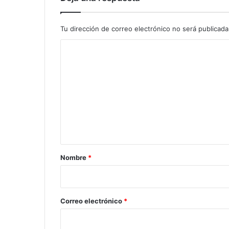
b
a
c
Tu dirección de correo electrónico no será publicada
a
C
,
p
o
r
m
o
g
e
r
n
a
t
m
a
a
1
r
Nombre
*
i
o
*
Correo electrónico
*