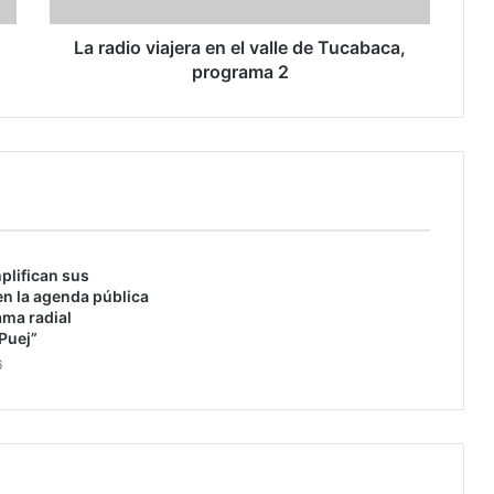
i
a
La radio viajera en el valle de Tucabaca,
j
programa 2
e
r
a
e
n
e
l
v
plifican sus
a
n la agenda pública
l
ama radial
l
Puej”
e
6
d
e
T
u
c
a