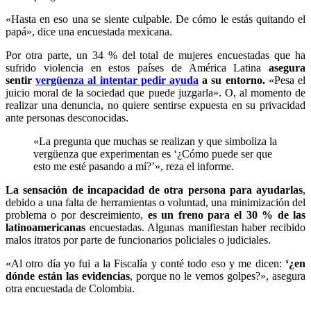
«Hasta en eso una se siente culpable. De cómo le estás quitando el
papá», dice una encuestada mexicana.
Por otra parte, un 34 % del total de mujeres encuestadas que ha
sufrido violencia en estos países de América Latina
asegura
sentir
vergüenza al intentar pedir ayuda
a su entorno.
«Pesa el
juicio moral de la sociedad que puede juzgarla». O, al momento de
realizar una denuncia, no quiere sentirse expuesta en su privacidad
ante personas desconocidas.
«La pregunta que muchas se realizan y que simboliza la
vergüenza que experimentan es ‘¿Cómo puede ser que
esto me esté pasando a mí?’», reza el informe.
La sensación de incapacidad de otra persona para ayudarlas
,
debido a una falta de herramientas o voluntad, una minimización del
problema o por descreimiento,
es un freno para el 30 % de las
latinoamericanas
encuestadas. Algunas manifiestan haber recibido
malos itratos por parte de funcionarios policiales o judiciales.
«Al otro día yo fui a la Fiscalía y conté todo eso y me dicen:
‘¿en
dónde están las evidencias
, porque no le vemos golpes?», asegura
otra encuestada de Colombia.