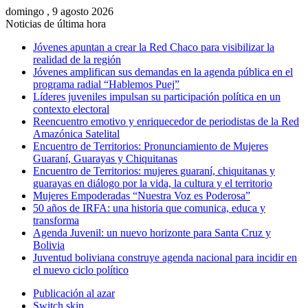
domingo , 9 agosto 2026
Noticias de última hora
Jóvenes apuntan a crear la Red Chaco para visibilizar la
realidad de la región
Jóvenes amplifican sus demandas en la agenda pública en el
programa radial “Hablemos Puej”
Líderes juveniles impulsan su participación política en un
contexto electoral
Reencuentro emotivo y enriquecedor de periodistas de la Red
Amazónica Satelital
Encuentro de Territorios: Pronunciamiento de Mujeres
Guaraní, Guarayas y Chiquitanas
Encuentro de Territorios: mujeres guaraní, chiquitanas y
guarayas en diálogo por la vida, la cultura y el territorio
Mujeres Empoderadas “Nuestra Voz es Poderosa”
50 años de IRFA: una historia que comunica, educa y
transforma
Agenda Juvenil: un nuevo horizonte para Santa Cruz y
Bolivia
Juventud boliviana construye agenda nacional para incidir en
el nuevo ciclo político
Publicación al azar
Switch skin