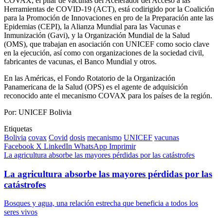
COVAX, el pilar de vacunas del Acelerador del Acceso a las
Herramientas de COVID-19 (ACT), está codirigido por la Coalición
para la Promoción de Innovaciones en pro de la Preparación ante las
Epidemias (CEPI), la Alianza Mundial para las Vacunas e
Inmunización (Gavi), y la Organización Mundial de la Salud
(OMS), que trabajan en asociación con UNICEF como socio clave
en la ejecución, así como con organizaciones de la sociedad civil,
fabricantes de vacunas, el Banco Mundial y otros.
En las Américas, el Fondo Rotatorio de la Organización
Panamericana de la Salud (OPS) es el agente de adquisición
reconocido ante el mecanismo COVAX para los países de la región.
Por: UNICEF Bolivia
Etiquetas
Bolivia
covax
Covid
dosis
mecanismo
UNICEF
vacunas
Facebook
X
LinkedIn
WhatsApp
Imprimir
La agricultura absorbe las mayores pérdidas por las catástrofes
La agricultura absorbe las mayores pérdidas por las
catástrofes
Bosques y agua, una relación estrecha que beneficia a todos los
seres vivos