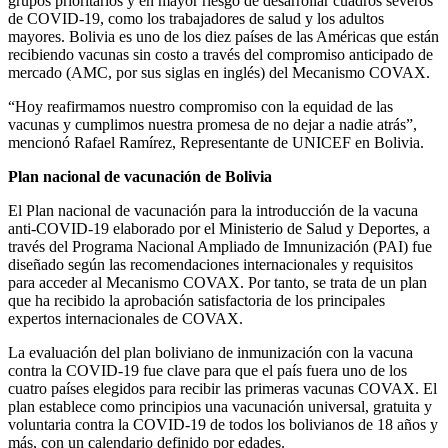
grupos prioritarios y en mayor riesgo de desarrollar cuadros severos
de COVID-19, como los trabajadores de salud y los adultos
mayores. Bolivia es uno de los diez países de las Américas que están
recibiendo vacunas sin costo a través del compromiso anticipado de
mercado (AMC, por sus siglas en inglés) del Mecanismo COVAX.
“Hoy reafirmamos nuestro compromiso con la equidad de las
vacunas y cumplimos nuestra promesa de no dejar a nadie atrás”,
mencionó Rafael Ramírez, Representante de UNICEF en Bolivia.
Plan nacional de vacunación de Bolivia
El Plan nacional de vacunación para la introducción de la vacuna
anti-COVID-19 elaborado por el Ministerio de Salud y Deportes, a
través del Programa Nacional Ampliado de Imnunización (PAI) fue
diseñado según las recomendaciones internacionales y requisitos
para acceder al Mecanismo COVAX. Por tanto, se trata de un plan
que ha recibido la aprobación satisfactoria de los principales
expertos internacionales de COVAX.
La evaluación del plan boliviano de inmunización con la vacuna
contra la COVID-19 fue clave para que el país fuera uno de los
cuatro países elegidos para recibir las primeras vacunas COVAX. El
plan establece como principios una vacunación universal, gratuita y
voluntaria contra la COVID-19 de todos los bolivianos de 18 años y
más, con un calendario definido por edades.