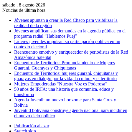
sábado , 8 agosto 2026
Noticias de última hora
Jóvenes apuntan a crear la Red Chaco para visibilizar la
realidad de la región
Jóvenes amplifican sus demandas en la agenda pública en el
programa radial “Hablemos Puej”
Líderes juveniles impulsan su participación política en un
contexto electoral
Reencuentro emotivo y enriquecedor de periodistas de la Red
Amazónica Satelital
Encuentro de Territorios: Pronunciamiento de Mujeres
Guaraní, Guarayas y Chiquitanas
Encuentro de Territorios: mujeres guaraní, chiquitanas y
guarayas en diálogo por la vida, la cultura y el territorio
Mujeres Empoderadas “Nuestra Voz es Poderosa”
50 años de IRFA: una historia que comunica, educa y
transforma
Agenda Juvenil: un nuevo horizonte para Santa Cruz y
Bolivia
Juventud boliviana construye agenda nacional para incidir en
el nuevo ciclo político
Publicación al azar
Switch skin