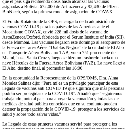
que el país siga recibiendo dosis hasta alcanzar las vacunas
asignadas a Bolivia: 672,000 de Astrazéneca y 92,430 de Pfizer-
BioNtech, según la primera ronda de asignación de COVAX.
El Fondo Rotatorio de la OPS, encargado de la adquisición de
vacunas COVID-19 para los países de las Américas ante el
Mecanismo COVAX, envió 228 mil dosis de la vacuna de
AstraZeneca/Oxford, fabricada por el Serum Institute of India (SII),
desde Mumbai. Las vacunas llegaron este domingo al aeropuerto de
la Fuerza de Tarea Aérea “Diablos Negros” de la ciudad de El Alto
en Transporte Aéreo Boliviano TAB, vuelo 751 procedente de
Miami, hasta Santa Cruz y luego se hizo un trasbordo hacia una
nave Hércules de la Fuerza Aérea Boliviana (FAB). La nave llegó a
El Alto, destino final, al promediar las 16:00.
En la oportunidad la Representante de la OPS/OMS, Dra. Alma
Morales Salinas dijo: “Para mí es un privilegio participar de esta
llegada de vacunas anti-COVID-19 que significa que más personas
podrán ser protegidas de la COVID-19”. Añadió que “seguiremos
trabajando junto al país para apoyar la vacunación y todas las de
medidas de salud pública conocidas que en su conjunto pueden
detener la propagación de la COVID-19, proteger a los servicios de
salud y sobre todo salvar vidas.”
La llegada de estas primeras vacunas servirá para proteger a los