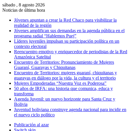
sábado , 8 agosto 2026
Noticias de última hora
Jóvenes apuntan a crear la Red Chaco para visibilizar la
realidad de la región
Jóvenes amplifican sus demandas en la agenda pública en el
programa radial “Hablemos Puej”
Líderes juveniles impulsan su participación política en un
contexto electoral
Reencuentro emotivo y enriquecedor de periodistas de la Red
Amazónica Satelital
Encuentro de Territorios: Pronunciamiento de Mujeres
Guaraní, Guarayas y Chiquitanas
Encuentro de Territorios: mujeres guaraní, chiquitanas y
guarayas en diálogo por la vida, la cultura y el territorio
Mujeres Empoderadas “Nuestra Voz es Poderosa”
50 años de IRFA: una historia que comunica, educa y
transforma
Agenda Juvenil: un nuevo horizonte para Santa Cruz y
Bolivia
Juventud boliviana construye agenda nacional para incidir en
el nuevo ciclo político
Publicación al azar
Switch skin