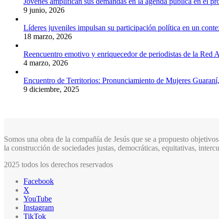
Jóvenes amplifican sus demandas en la agenda pública en el p
9 junio, 2026
Líderes juveniles impulsan su participación política en un conte
18 marzo, 2026
Reencuentro emotivo y enriquecedor de periodistas de la Red A
4 marzo, 2026
Encuentro de Territorios: Pronunciamiento de Mujeres Guaraní
9 diciembre, 2025
Somos una obra de la compañía de Jesús que se a propuesto objetivos 
la construcción de sociedades justas, democráticas, equitativas, inter
2025 todos los derechos reservados
Facebook
X
YouTube
Instagram
TikTok