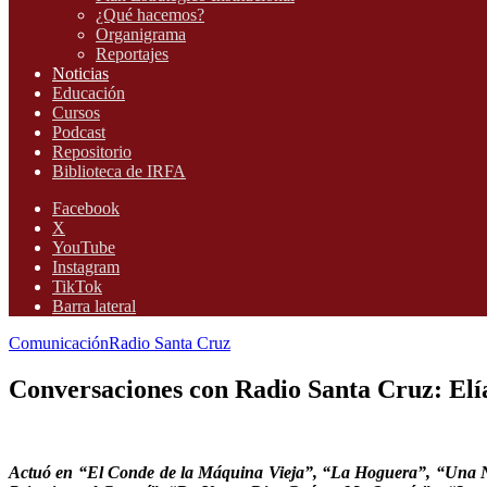
¿Qué hacemos?
Organigrama
Reportajes
Noticias
Educación
Cursos
Podcast
Repositorio
Biblioteca de IRFA
Facebook
X
YouTube
Instagram
TikTok
Barra lateral
Comunicación
Radio Santa Cruz
Conversaciones con Radio Santa Cruz: Elía
Actuó en “El Conde de la Máquina Vieja”, “La Hoguera”, “Una N