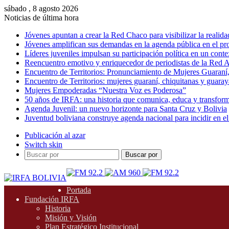
sábado , 8 agosto 2026
Noticias de última hora
Jóvenes apuntan a crear la Red Chaco para visibilizar la realida
Jóvenes amplifican sus demandas en la agenda pública en el p
Líderes juveniles impulsan su participación política en un conte
Reencuentro emotivo y enriquecedor de periodistas de la Red A
Encuentro de Territorios: Pronunciamiento de Mujeres Guaraní
Encuentro de Territorios: mujeres guaraní, chiquitanas y guarayas
Mujeres Empoderadas “Nuestra Voz es Poderosa”
50 años de IRFA: una historia que comunica, educa y transfor
Agenda Juvenil: un nuevo horizonte para Santa Cruz y Bolivia
Juventud boliviana construye agenda nacional para incidir en el
Publicación al azar
Switch skin
Buscar por
Portada
Fundación IRFA
Historia
Misión y Visión
Plan Estratégico Institucional