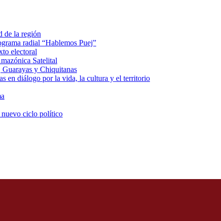
d de la región
rograma radial “Hablemos Puej”
xto electoral
mazónica Satelital
, Guarayas y Chiquitanas
 en diálogo por la vida, la cultura y el territorio
ma
 nuevo ciclo político