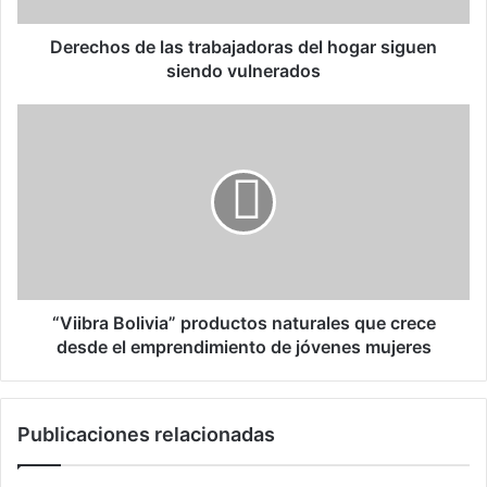
d
e
Derechos de las trabajadoras del hogar siguen
l
siendo vulnerados
a
s
“
t
V
r
i
a
i
b
b
a
r
j
a
a
B
d
o
o
l
“Viibra Bolivia” productos naturales que crece
r
i
desde el emprendimiento de jóvenes mujeres
a
v
s
i
d
a
Publicaciones relacionadas
e
”
l
p
h
r