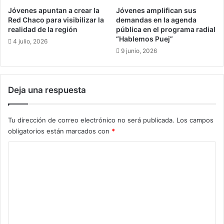
o
o
Jóvenes apuntan a crear la
Jóvenes amplifican sus
g
d
Red Chaco para visibilizar la
demandas en la agenda
a
u
realidad de la región
pública en el programa radial
r
“Hablemos Puej”
c
4 julio, 2026
s
t
9 junio, 2026
i
o
g
s
u
n
Deja una respuesta
e
a
n
t
s
u
Tu dirección de correo electrónico no será publicada.
Los campos
i
r
obligatorios están marcados con
*
e
a
n
l
C
d
e
o
o
s
v
q
m
u
u
e
l
e
n
c
n
e
r