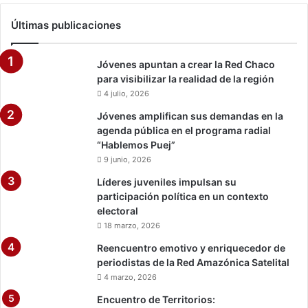
n
t
Últimas publicaciones
o
d
e
Jóvenes apuntan a crear la Red Chaco
j
para visibilizar la realidad de la región
ó
4 julio, 2026
v
Jóvenes amplifican sus demandas en la
e
agenda pública en el programa radial
n
“Hablemos Puej”
e
s
9 junio, 2026
m
Líderes juveniles impulsan su
u
participación política en un contexto
j
electoral
e
18 marzo, 2026
r
e
Reencuentro emotivo y enriquecedor de
s
periodistas de la Red Amazónica Satelital
4 marzo, 2026
Encuentro de Territorios: