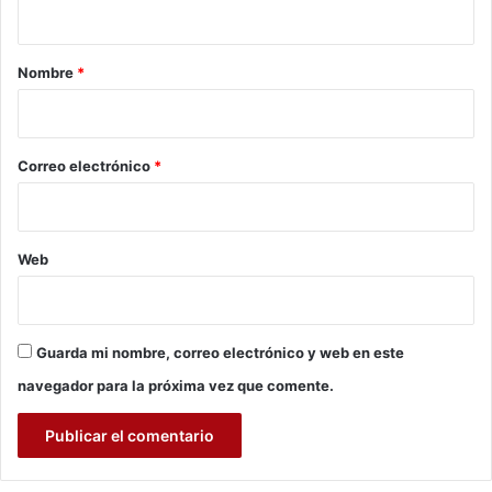
t
r
e
a
c
a
d
e
r
Nombre
*
o
d
s
i
e
s
o
d
*
Correo electrónico
*
e
e
l
e
Web
m
p
r
e
Guarda mi nombre, correo electrónico y web en este
n
d
navegador para la próxima vez que comente.
i
m
i
e