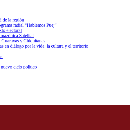
d de la región
rograma radial “Hablemos Puej”
xto electoral
mazónica Satelital
, Guarayas y Chiquitanas
 en diálogo por la vida, la cultura y el territorio
ma
 nuevo ciclo político