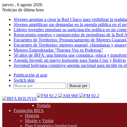
jueves , 6 agosto 2026
Noticias de última hora
Jóvenes apuntan a crear la Red Chaco para visibilizar la realida
Jóvenes amplifican sus demandas en la agenda pública en el p
Líderes juveniles impulsan su participación política en un conte
Reencuentro emotivo y enriquecedor de periodistas de la Red A
Encuentro de Territorios: Pronunciamiento de Mujeres Guaraní
Encuentro de Territorios: mujeres guaraní, chiquitanas y guarayas
Mujeres Empoderadas “Nuestra Voz es Poderosa”
50 años de IRFA: una historia que comunica, educa y transfor
Agenda Juvenil: un nuevo horizonte para Santa Cruz y Bolivia
Juventud boliviana construye agenda nacional para incidir en el
Publicación al azar
Switch skin
Buscar por
Portada
Fundación IRFA
Historia
Misión y Visión
Plan Estratégico Institucional