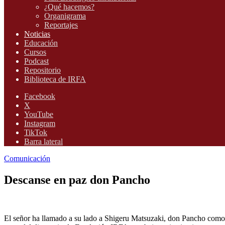
¿Qué hacemos?
Organigrama
Reportajes
Noticias
Educación
Cursos
Podcast
Repositorio
Biblioteca de IRFA
Facebook
X
YouTube
Instagram
TikTok
Barra lateral
Comunicación
Descanse en paz don Pancho
El señor ha llamado a su lado a Shigeru Matsuzaki, don Pancho como