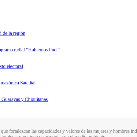
d de la región
rograma radial “Hablemos Puej”
xto electoral
mazónica Satelital
, Guarayas y Chiquitanas
que fortalezcan las capacidades y valores de las mujeres y hombres indí
culturales y que viven en armonía con el medio ambiente.