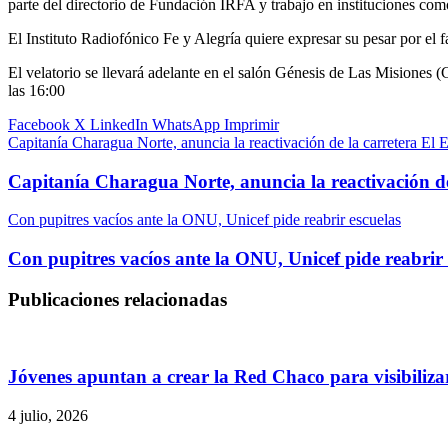
parte del directorio de Fundación IRFA y trabajo en institucione
El Instituto Radiofónico Fe y Alegría quiere expresar su pesar por el
El velatorio se llevará adelante en el salón Génesis de Las Misiones (
las 16:00
Facebook
X
LinkedIn
WhatsApp
Imprimir
Capitanía Charagua Norte, anuncia la reactivación de la carretera E
Capitanía Charagua Norte, anuncia la reactivación d
Con pupitres vacíos ante la ONU, Unicef pide reabrir escuelas
Con pupitres vacíos ante la ONU, Unicef pide reabrir 
Publicaciones relacionadas
Jóvenes apuntan a crear la Red Chaco para visibilizar
4 julio, 2026