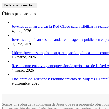
Últimas publicaciones
Jóvenes apuntan a crear la Red Chaco para visibilizar la realida
4 julio, 2026
Jóvenes amplifican sus demandas en la agenda pública en el p
9 junio, 2026
Líderes juveniles impulsan su participación política en un conte
18 marzo, 2026
Reencuentro emotivo y enriquecedor de periodistas de la Red A
4 marzo, 2026
Encuentro de Territorios: Pronunciamiento de Mujeres Guaraní
9 diciembre, 2025
Somos una obra de la compañía de Jesús que se a propuesto objetivos 
la construcción de sociedades justas, democráticas, equitativas, inter