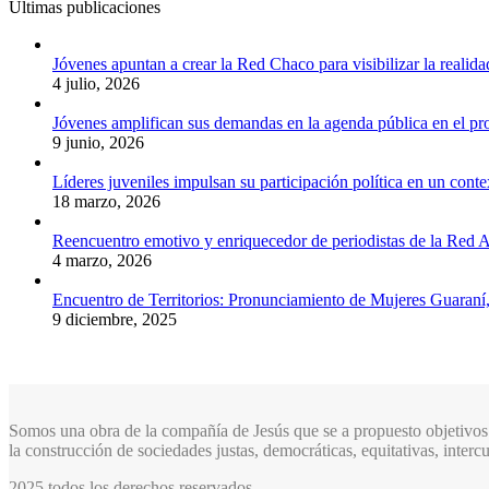
Últimas publicaciones
Jóvenes apuntan a crear la Red Chaco para visibilizar la realida
4 julio, 2026
Jóvenes amplifican sus demandas en la agenda pública en el p
9 junio, 2026
Líderes juveniles impulsan su participación política en un conte
18 marzo, 2026
Reencuentro emotivo y enriquecedor de periodistas de la Red A
4 marzo, 2026
Encuentro de Territorios: Pronunciamiento de Mujeres Guaraní
9 diciembre, 2025
Somos una obra de la compañía de Jesús que se a propuesto objetivos 
la construcción de sociedades justas, democráticas, equitativas, inter
2025 todos los derechos reservados