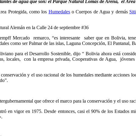
rtantes de agua que son: el Parque Natural Lomas de Arena, el Áre
Área Protegida, como los
Humedales
o Cuerpos de Agua y demás
Sit
ultural Alemán en la Calle 24 de septiembre #36
mpff Mercado remarco, “es interesante saber que en Bolivia, ten
ales como ser Palmar de las islas, Laguna Concepción, El Pantanal, B
viano para el Desarrollo Sostenible, dijo “ Bolivia ahora está consi
s, locales, con la empresa privada, Cooperativas de Agua, jóvenes 
onservación y el uso racional de los humedales mediante acciones local
ndo”.
ergubernamental que ofrece el marco para la conservación y el uso raci
tró en vigor en 1975. Desde entonces, casi el 90% de los Estados mie
».