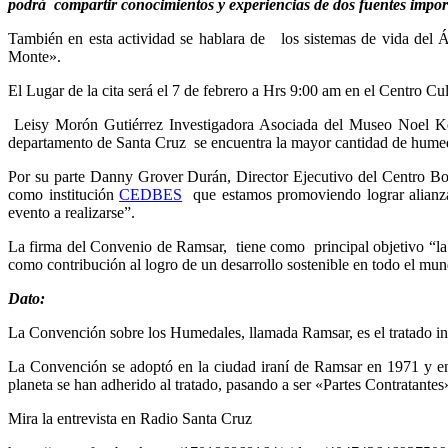
podrá compartir conocimientos y experiencias de dos fuentes impo
También en esta actividad se hablara de los sistemas de vida del 
Monte».
El Lugar de la cita será el 7 de febrero a Hrs 9:00 am en el Centro C
Leisy Morón Gutiérrez Investigadora Asociada del Museo Noel Ke
departamento de Santa Cruz se encuentra la mayor cantidad de humed
Por su parte Danny Grover Durán, Director Ejecutivo del Centro Boli
como institución
CEDBES
que estamos promoviendo lograr alianza
evento a realizarse”.
La firma del Convenio de Ramsar, tiene como principal objetivo “la c
como contribución al logro de un desarrollo sostenible en todo el mu
Dato:
La Convención sobre los Humedales, llamada Ramsar, es el tratado int
La Convención se adoptó en la ciudad iraní de Ramsar en 1971 y en
planeta se han adherido al tratado, pasando a ser «Partes Contratantes
Mira la entrevista en Radio Santa Cruz