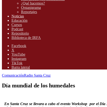
¿Qué hacemos?
Organigrama
Reportajes
Noticias
Educación
Cursos
Podcast
Repositorio
Biblioteca de IRFA
Facebook
X
YouTube
Instagram
TikTok
Barra lateral
Comunicación
Radio Santa Cruz
Día mundial de los humedales
En Santa Cruz se llevara a cabo el evento Workshop por el Día M