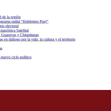
d de la región
rograma radial “Hablemos Puej”
xto electoral
mazónica Satelital
, Guarayas y Chiquitanas
 en diálogo por la vida, la cultura y el territorio
ma
 nuevo ciclo político