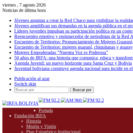
viernes , 7 agosto 2026
Noticias de última hora
Jóvenes apuntan a crear la Red Chaco para visibilizar la realida
Jóvenes amplifican sus demandas en la agenda pública en el p
Líderes juveniles impulsan su participación política en un conte
Reencuentro emotivo y enriquecedor de periodistas de la Red A
Encuentro de Territorios: Pronunciamiento de Mujeres Guaraní
Encuentro de Territorios: mujeres guaraní, chiquitanas y guarayas
Mujeres Empoderadas “Nuestra Voz es Poderosa”
50 años de IRFA: una historia que comunica, educa y transfor
Agenda Juvenil: un nuevo horizonte para Santa Cruz y Bolivia
Juventud boliviana construye agenda nacional para incidir en el
Publicación al azar
Switch skin
Buscar por
Portada
Fundación IRFA
Historia
Misión y Visión
Plan Estratégico Institucional