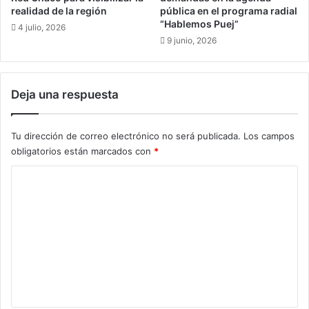
r
u
realidad de la región
pública en el programa radial
a
“Hablemos Puej”
e
4 julio, 2026
m
e
9 junio, 2026
a
n
p
2
a
0
Deja una respuesta
r
5
a
0
c
h
Tu dirección de correo electrónico no será publicada.
Los campos
o
a
obligatorios están marcados con
*
n
b
s
r
C
e
á
r
o
1
v
5
m
a
8
e
c
m
i
i
n
ó
l
t
n
l
y
o
a