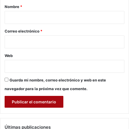
r
n
r
Nombre
*
e
e
p
i
s
o
d
o
b
e
*
Correo electrónico
*
l
m
a
u
m
j
i
e
Web
e
r
n
e
t
s
o
p
d
Guarda mi nombre, correo electrónico y web en este
o
e
b
navegador para la próxima vez que comente.
l
r
a
e
p
s
e
t
a
Últimas publicaciones
d