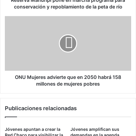
u
conservación y repoblamiento de la peta de río
r
i
O
p
N
i
U
p
M
o
u
n
j
e
e
e
r
n
e
m
s
ONU Mujeres advierte que en 2050 habrá 158
a
a
millones de mujeres pobres
r
d
c
v
h
i
Publicaciones relacionadas
a
e
p
r
r
t
o
e
Jóvenes apuntan a crear la
Jóvenes amplifican sus
g
q
Red Chaco para visibilizar la
demandas en la agenda