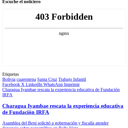
Escuche el noticiero
Etiquetas
Bolivia
cuarentena
Santa Cruz
Trabajo Infantil
Facebook
X
LinkedIn
WhatsApp
Imprimir
Charagua Iyambae rescata la experiencia educativa de Fundación
IRFA
Charagua Iyambae rescata la experiencia educativa
de Fundación IRFA
Asamblea del Beni solicitó a gobernación y fiscalía atender