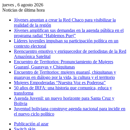
jueves , 6 agosto 2026
Noticias de última hora
Jóvenes apuntan a crear la Red Chaco para visibilizar la
realidad de la región
Jóvenes amplifican sus demandas en la agenda pública en el
programa radial “Hablemos Puej”
Líderes juveniles impulsan su participación política en un
contexto electoral
Reencuentro emotivo y enriquecedor de periodistas de la Red
Amazónica Satelital
Encuentro de Territorios: Pronunciamiento de Mujeres
Guaraní, Guarayas y Chiquitanas
Encuentro de Territorios: mujeres guaraní, chiquitanas y
guarayas en diálogo por la vida, la cultura y el territorio
Mujeres Empoderadas “Nuestra Voz es Poderosa”
50 años de IRFA: una historia que comunica, educa y
transforma
Agenda Juvenil: un nuevo horizonte para Santa Cruz y
Bolivia
Juventud boliviana construye agenda nacional para incidir en
el nuevo ciclo político
Publicación al azar
Switch skin