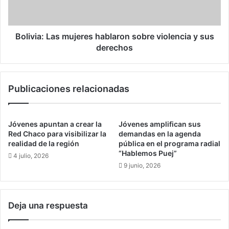
e
a
n
:
l
L
a
a
Bolivia: Las mujeres hablaron sobre violencia y sus
d
s
derechos
i
m
r
u
i
j
Publicaciones relacionadas
g
e
e
r
n
e
c
s
Jóvenes apuntan a crear la
Jóvenes amplifican sus
i
h
Red Chaco para visibilizar la
demandas en la agenda
a
a
realidad de la región
pública en el programa radial
“Hablemos Puej”
b
4 julio, 2026
l
9 junio, 2026
a
r
o
Deja una respuesta
n
s
o