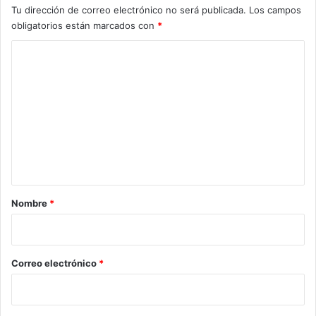
Tu dirección de correo electrónico no será publicada.
Los campos
b
obligatorios están marcados con
*
r
e
C
v
o
i
o
m
l
e
e
n
n
c
t
i
a
a
y
r
Nombre
*
s
i
u
s
o
d
*
Correo electrónico
*
e
r
e
c