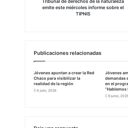
e
Tribunal de derechos de la naturaleza
d
emite este miércoles informe sobre el
e
TIPNIS
r
e
c
h
o
s
Publicaciones relacionadas
d
e
l
a
Jóvenes apuntan a crear la Red
Jóvenes am
Chaco para visibilizar la
demandas e
n
realidad de la región
en el progr
a
“Hablemos 
t
4 julio, 2026
9 junio, 202
u
r
a
l
e
z