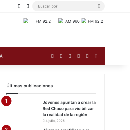
Publicación al azar
Switch skin
Buscar
por
Facebook
X
YouTube
Instagram
TikTok
Barra lateral
FA
Últimas publicaciones
Jóvenes apuntan a crear la
Red Chaco para visibilizar
la realidad de la región
4 julio, 2026