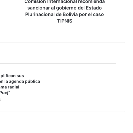
n
Comisión Internacional recomienda
t
sancionar al gobierno del Estado
e
Plurinacional de Bolivia por el caso
r
TIPNIS
n
a
c
i
o
n
a
l
plifican sus
r
n la agenda pública
e
ama radial
c
Puej”
o
6
m
i
e
n
d
a