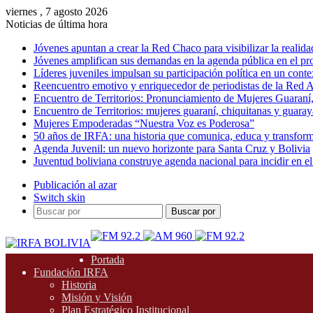
viernes , 7 agosto 2026
Noticias de última hora
Jóvenes apuntan a crear la Red Chaco para visibilizar la realida
Jóvenes amplifican sus demandas en la agenda pública en el p
Líderes juveniles impulsan su participación política en un conte
Reencuentro emotivo y enriquecedor de periodistas de la Red A
Encuentro de Territorios: Pronunciamiento de Mujeres Guaraní
Encuentro de Territorios: mujeres guaraní, chiquitanas y guarayas
Mujeres Empoderadas “Nuestra Voz es Poderosa”
50 años de IRFA: una historia que comunica, educa y transfor
Agenda Juvenil: un nuevo horizonte para Santa Cruz y Bolivia
Juventud boliviana construye agenda nacional para incidir en el
Publicación al azar
Switch skin
Buscar por
Portada
Fundación IRFA
Historia
Misión y Visión
Plan Estratégico Institucional