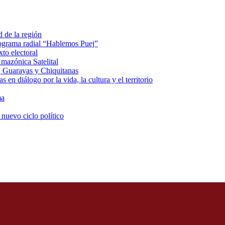
d de la región
rograma radial “Hablemos Puej”
xto electoral
mazónica Satelital
, Guarayas y Chiquitanas
 en diálogo por la vida, la cultura y el territorio
ma
 nuevo ciclo político