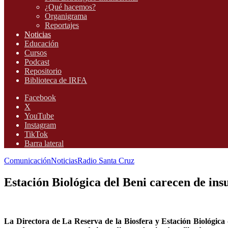
¿Qué hacemos?
Organigrama
Reportajes
Noticias
Educación
Cursos
Podcast
Repositorio
Biblioteca de IRFA
Facebook
X
YouTube
Instagram
TikTok
Barra lateral
Comunicación
Noticias
Radio Santa Cruz
Estación Biológica del Beni carecen de in
La Directora de La Reserva de la Biosfera y Estación Biológica