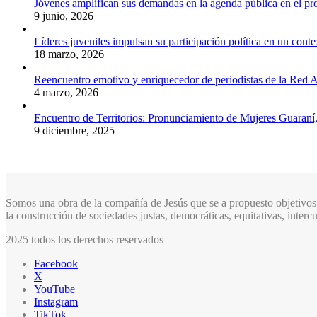
Jóvenes amplifican sus demandas en la agenda pública en el p
9 junio, 2026
Líderes juveniles impulsan su participación política en un conte
18 marzo, 2026
Reencuentro emotivo y enriquecedor de periodistas de la Red A
4 marzo, 2026
Encuentro de Territorios: Pronunciamiento de Mujeres Guaraní
9 diciembre, 2025
Somos una obra de la compañía de Jesús que se a propuesto objetivos 
la construcción de sociedades justas, democráticas, equitativas, inter
2025 todos los derechos reservados
Facebook
X
YouTube
Instagram
TikTok