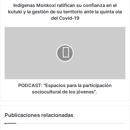
M
Indígenas Monkoxi ratifican su confianza en el
o
kutuki y la gestión de su territorio ante la quinta ola
n
del Covid-19
k
o
P
x
O
i
D
r
C
a
A
t
S
i
T
f
:
i
"
c
E
PODCAST: "Espacios para la participación
a
s
sociocultural de los jóvenes".
n
p
s
a
u
c
c
Publicaciones relacionadas
i
o
o
n
s