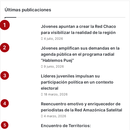
e
s
Últimas publicaciones
l
"
a
.
q
Jóvenes apuntan a crear la Red Chaco
u
para visibilizar la realidad de la región
i
4 julio, 2026
n
t
Jóvenes amplifican sus demandas en la
a
agenda pública en el programa radial
o
“Hablemos Puej”
l
9 junio, 2026
a
Líderes juveniles impulsan su
d
participación política en un contexto
e
electoral
l
18 marzo, 2026
C
o
Reencuentro emotivo y enriquecedor de
v
periodistas de la Red Amazónica Satelital
i
4 marzo, 2026
d
Encuentro de Territorios:
-