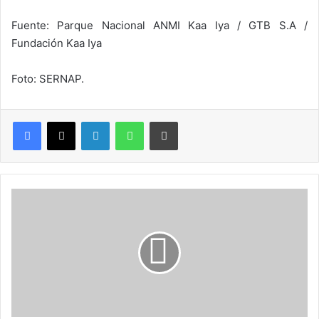
Fuente: Parque Nacional ANMI Kaa Iya / GTB S.A /
Fundación Kaa Iya
Foto: SERNAP.
LinkedIn
WhatsApp
Imprimir
I
n
d
í
g
e
n
a
s