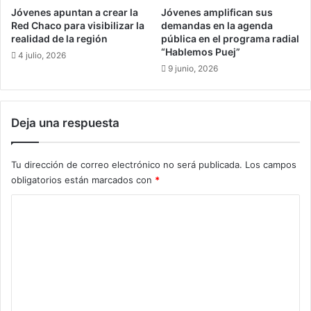
f
p
Jóvenes apuntan a crear la
Jóvenes amplifican sus
i
a
Red Chaco para visibilizar la
demandas en la agenda
a
r
realidad de la región
pública en el programa radial
n
“Hablemos Puej”
a
4 julio, 2026
z
l
9 junio, 2026
a
a
e
p
n
a
Deja una respuesta
e
r
l
t
k
i
Tu dirección de correo electrónico no será publicada.
Los campos
u
c
obligatorios están marcados con
*
t
i
u
p
C
k
a
i
o
c
y
i
m
l
ó
e
a
n
g
s
n
e
o
t