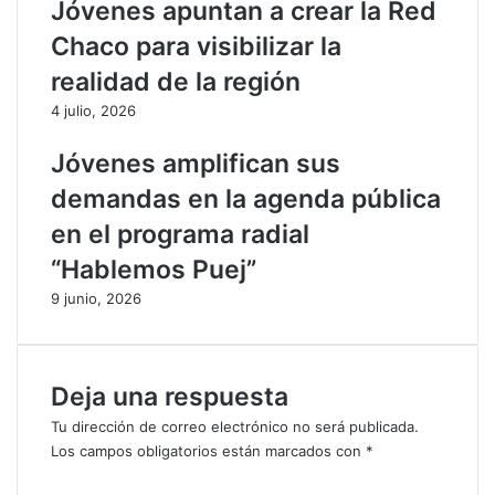
Jóvenes apuntan a crear la Red
d
o
Chaco para visibilizar la
e
l
s
i
realidad de la región
t
v
4 julio, 2026
a
i
c
a
Jóvenes amplifican sus
a
o
n
r
demandas en la agenda pública
p
d
en el programa radial
r
e
o
n
“Hablemos Puej”
c
ó
9 junio, 2026
e
i
s
n
o
v
d
e
Deja una respuesta
e
s
f
t
Tu dirección de correo electrónico no será publicada.
o
i
Los campos obligatorios están marcados con
*
r
g
C
m
a