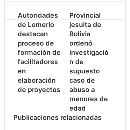
n
a
p
k
t
r
A
Autoridades
P
Provincial
e
s
i
u
r
d
A
m
de Lomerío
jesuita de
t
o
I
p
i
o
v
destacan
n
p
r
Bolivia
r
i
proceso de
ordenó
i
n
d
c
formación de
investigació
a
i
facilitadores
n de
d
a
e
l
en
supuesto
s
j
elaboración
caso de
d
e
e
s
de proyectos
abuso a
L
u
menores de
o
i
m
t
edad
e
a
Publicaciones relacionadas
r
d
í
e
o
B