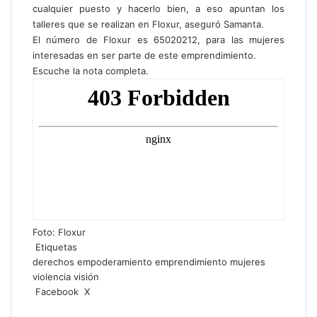
cualquier puesto y hacerlo bien, a eso apuntan los
talleres que se realizan en Floxur, aseguró Samanta.
El número de Floxur es 65020212, para las mujeres
interesadas en ser parte de este emprendimiento.
Escuche la nota completa.
Foto: Floxur
Etiquetas
derechos
empoderamiento
emprendimiento
mujeres
violencia
visión
Facebook
X
L
W
I
i
h
m