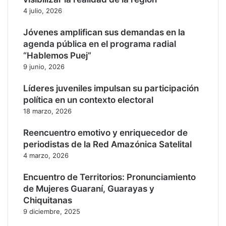
n
b
4 julio, 2026
e
u
l
s
Jóvenes amplifican sus demandas en la
a
o
agenda pública en el programa radial
b
a
“Hablemos Puej”
o
m
r
e
9 junio, 2026
a
n
Líderes juveniles impulsan su participación
c
o
i
r
política en un contexto electoral
ó
e
18 marzo, 2026
n
s
d
d
Reencuentro emotivo y enriquecedor de
e
e
periodistas de la Red Amazónica Satelital
p
e
4 marzo, 2026
r
d
o
a
Encuentro de Territorios: Pronunciamiento
y
d
de Mujeres Guaraní, Guarayas y
e
Chiquitanas
c
9 diciembre, 2025
t
o