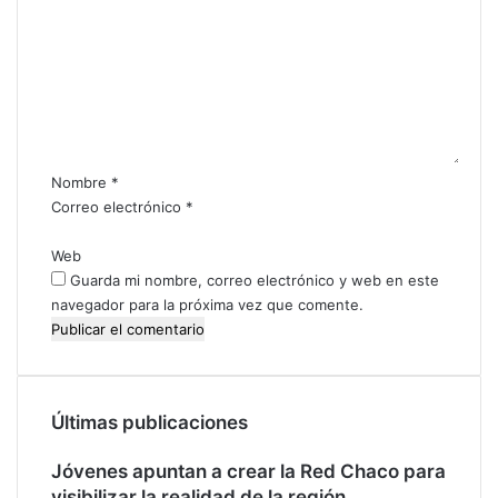
o
a
c
m
c
i
e
i
ó
n
ó
n
t
n
d
a
d
e
r
e
s
i
f
u
Nombre
*
o
a
p
Correo electrónico
*
c
u
*
i
e
Web
l
s
Guarda mi nombre, correo electrónico y web en este
i
t
navegador para la próxima vez que comente.
t
o
a
c
d
a
o
s
r
o
Últimas publicaciones
e
d
s
e
Jóvenes apuntan a crear la Red Chaco para
e
a
visibilizar la realidad de la región