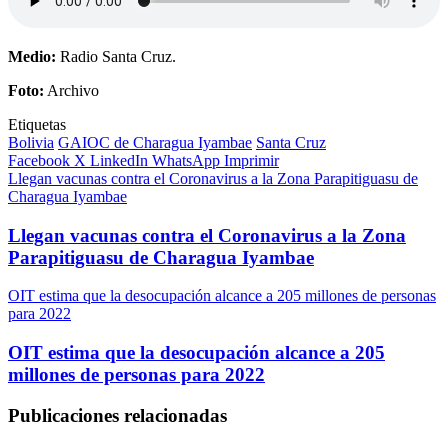
Medio:
Radio Santa Cruz.
Foto:
Archivo
Etiquetas
Bolivia
GAIOC de Charagua Iyambae
Santa Cruz
Facebook
X
LinkedIn
WhatsApp
Imprimir
Llegan vacunas contra el Coronavirus a la Zona Parapitiguasu de
Charagua Iyambae
Llegan vacunas contra el Coronavirus a la Zona
Parapitiguasu de Charagua Iyambae
OIT estima que la desocupación alcance a 205 millones de personas
para 2022
OIT estima que la desocupación alcance a 205
millones de personas para 2022
Publicaciones relacionadas