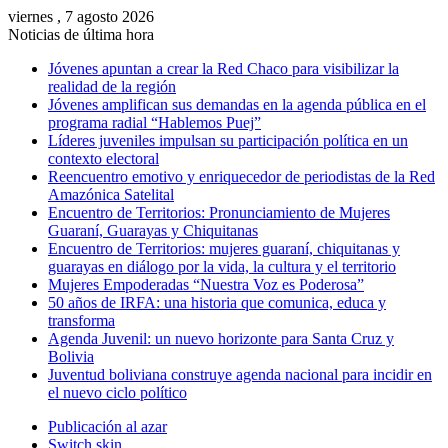
viernes , 7 agosto 2026
Noticias de última hora
Jóvenes apuntan a crear la Red Chaco para visibilizar la
realidad de la región
Jóvenes amplifican sus demandas en la agenda pública en el
programa radial “Hablemos Puej”
Líderes juveniles impulsan su participación política en un
contexto electoral
Reencuentro emotivo y enriquecedor de periodistas de la Red
Amazónica Satelital
Encuentro de Territorios: Pronunciamiento de Mujeres
Guaraní, Guarayas y Chiquitanas
Encuentro de Territorios: mujeres guaraní, chiquitanas y
guarayas en diálogo por la vida, la cultura y el territorio
Mujeres Empoderadas “Nuestra Voz es Poderosa”
50 años de IRFA: una historia que comunica, educa y
transforma
Agenda Juvenil: un nuevo horizonte para Santa Cruz y
Bolivia
Juventud boliviana construye agenda nacional para incidir en
el nuevo ciclo político
Publicación al azar
Switch skin