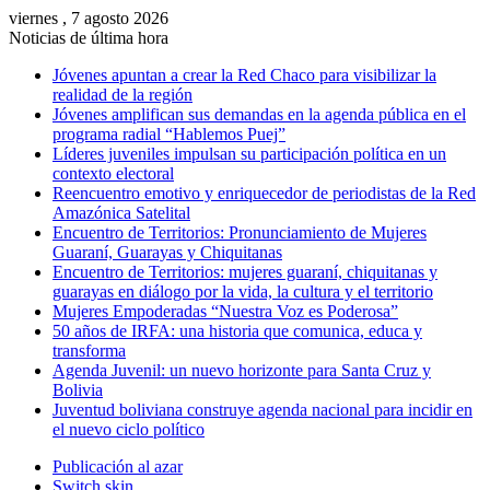
viernes , 7 agosto 2026
Noticias de última hora
Jóvenes apuntan a crear la Red Chaco para visibilizar la
realidad de la región
Jóvenes amplifican sus demandas en la agenda pública en el
programa radial “Hablemos Puej”
Líderes juveniles impulsan su participación política en un
contexto electoral
Reencuentro emotivo y enriquecedor de periodistas de la Red
Amazónica Satelital
Encuentro de Territorios: Pronunciamiento de Mujeres
Guaraní, Guarayas y Chiquitanas
Encuentro de Territorios: mujeres guaraní, chiquitanas y
guarayas en diálogo por la vida, la cultura y el territorio
Mujeres Empoderadas “Nuestra Voz es Poderosa”
50 años de IRFA: una historia que comunica, educa y
transforma
Agenda Juvenil: un nuevo horizonte para Santa Cruz y
Bolivia
Juventud boliviana construye agenda nacional para incidir en
el nuevo ciclo político
Publicación al azar
Switch skin