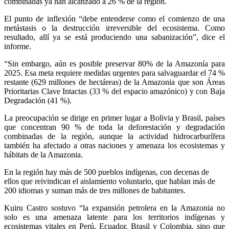
combinadas ya han alcanzado a 26 % de la región.
El punto de inflexión “debe entenderse como el comienzo de una
metástasis o la destrucción irreversible del ecosistema. Como
resultado, allí ya se está produciendo una sabanización”, dice el
informe.
“Sin embargo, aún es posible preservar 80% de la Amazonía para
2025. Esa meta requiere medidas urgentes para salvaguardar el 74 %
restante (629 millones de hectáreas) de la Amazonia que son Áreas
Prioritarias Clave Intactas (33 % del espacio amazónico) y con Baja
Degradación (41 %).
La preocupación se dirige en primer lugar a Bolivia y Brasil, países
que concentran 90 % de toda la deforestación y degradación
combinadas de la región, aunque la actividad hidrocarburífera
también ha afectado a otras naciones y amenaza los ecosistemas y
hábitats de la Amazonia.
En la región hay más de 500 pueblos indígenas, con decenas de
ellos que reivindican el aislamiento voluntario, que hablan más de
200 idiomas y suman más de tres millones de habitantes.
Kuiru Castro sostuvo “la expansión petrolera en la Amazonia no
solo es una amenaza latente para los territorios indígenas y
ecosistemas vitales en Perú, Ecuador, Brasil y Colombia, sino que