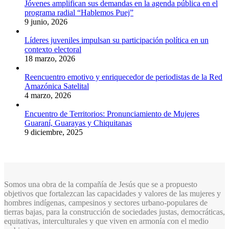
Jóvenes amplifican sus demandas en la agenda pública en el
programa radial “Hablemos Puej”
9 junio, 2026
Líderes juveniles impulsan su participación política en un
contexto electoral
18 marzo, 2026
Reencuentro emotivo y enriquecedor de periodistas de la Red
Amazónica Satelital
4 marzo, 2026
Encuentro de Territorios: Pronunciamiento de Mujeres
Guaraní, Guarayas y Chiquitanas
9 diciembre, 2025
Somos una obra de la compañía de Jesús que se a propuesto
objetivos que fortalezcan las capacidades y valores de las mujeres y
hombres indígenas, campesinos y sectores urbano-populares de
tierras bajas, para la construcción de sociedades justas, democráticas,
equitativas, interculturales y que viven en armonía con el medio