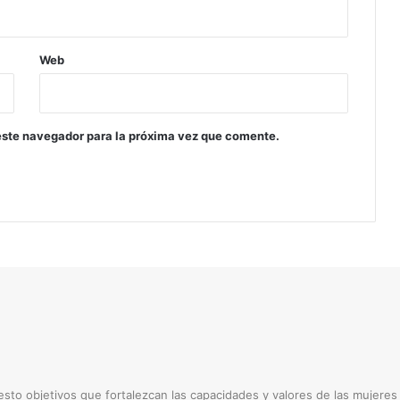
r
s
i
s
Web
i
g
u
e
este navegador para la próxima vez que comente.
n
v
u
l
n
e
r
a
n
d
o
s
u
to objetivos que fortalezcan las capacidades y valores de las mujere
s