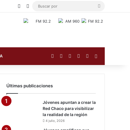
Publicación al azar
Switch skin
Buscar
por
Facebook
X
YouTube
Instagram
TikTok
Barra lateral
FA
Últimas publicaciones
Jóvenes apuntan a crear la
Red Chaco para visibilizar
la realidad de la región
4 julio, 2026