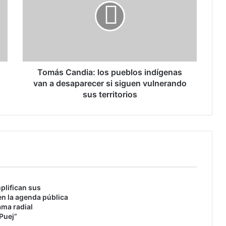
á
s
C
a
n
d
i
Tomás Candia: los pueblos indígenas
a
van a desaparecer si siguen vulnerando
:
sus territorios
l
o
s
p
u
e
b
l
plifican sus
o
n la agenda pública
s
ama radial
i
Puej”
n