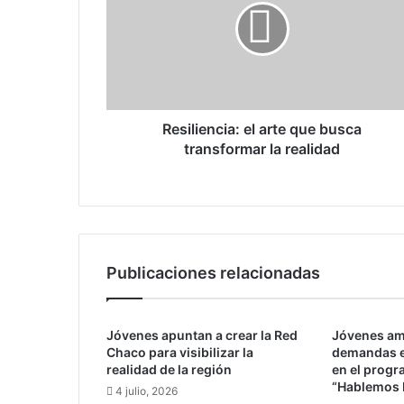
i
l
i
e
n
c
i
Resiliencia: el arte que busca
a
transformar la realidad
:
e
l
a
r
t
Publicaciones relacionadas
e
q
u
Jóvenes apuntan a crear la Red
Jóvenes am
e
Chaco para visibilizar la
demandas e
b
realidad de la región
en el progr
u
“Hablemos 
4 julio, 2026
s