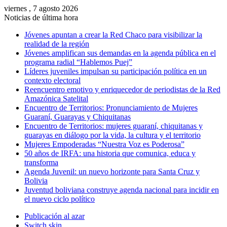
viernes , 7 agosto 2026
Noticias de última hora
Jóvenes apuntan a crear la Red Chaco para visibilizar la
realidad de la región
Jóvenes amplifican sus demandas en la agenda pública en el
programa radial “Hablemos Puej”
Líderes juveniles impulsan su participación política en un
contexto electoral
Reencuentro emotivo y enriquecedor de periodistas de la Red
Amazónica Satelital
Encuentro de Territorios: Pronunciamiento de Mujeres
Guaraní, Guarayas y Chiquitanas
Encuentro de Territorios: mujeres guaraní, chiquitanas y
guarayas en diálogo por la vida, la cultura y el territorio
Mujeres Empoderadas “Nuestra Voz es Poderosa”
50 años de IRFA: una historia que comunica, educa y
transforma
Agenda Juvenil: un nuevo horizonte para Santa Cruz y
Bolivia
Juventud boliviana construye agenda nacional para incidir en
el nuevo ciclo político
Publicación al azar
Switch skin