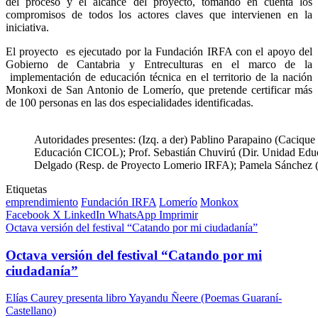
del proceso y el alcance del proyecto, tomando en cuenta los
compromisos de todos los actores claves que intervienen en la
iniciativa.
El proyecto es ejecutado por la Fundación IRFA con el apoyo del
Gobierno de Cantabria y Entreculturas en el marco de la
implementación de educación técnica en el territorio de la nación
Monkoxi de San Antonio de Lomerío, que pretende certificar más
de 100 personas en las dos especialidades identificadas.
Autoridades presentes: (Izq. a der) Pablino Parapaino (Caciq
Educación CICOL); Prof. Sebastián Chuvirú (Dir. Unidad Educa
Delgado (Resp. de Proyecto Lomerio IRFA); Pamela Sánchez 
Etiquetas
emprendimiento
Fundación IRFA
Lomerío
Monkox
Facebook
X
LinkedIn
WhatsApp
Imprimir
Octava versión del festival “Catando por mi ciudadanía”
Octava versión del festival “Catando por mi
ciudadanía”
Elías Caurey presenta libro Yayandu Ñeere (Poemas Guaraní-
Castellano)