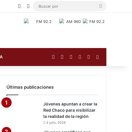
Publicación al azar
Switch skin
Buscar
por
Facebook
X
YouTube
Instagram
TikTok
Barra lateral
FA
Últimas publicaciones
Jóvenes apuntan a crear la
Red Chaco para visibilizar
la realidad de la región
4 julio, 2026