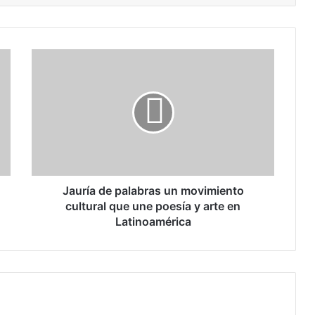
J
a
u
r
í
a
d
e
p
a
Jauría de palabras un movimiento
l
cultural que une poesía y arte en
a
Latinoamérica
b
r
a
s
u
n