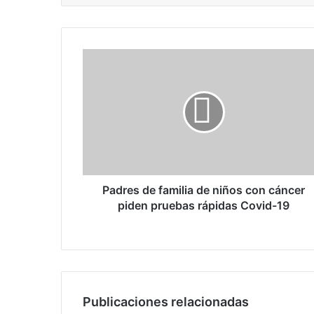
P
a
d
r
e
s
d
e
f
a
Padres de familia de niños con cáncer
m
piden pruebas rápidas Covid-19
i
l
i
a
d
e
Publicaciones relacionadas
n