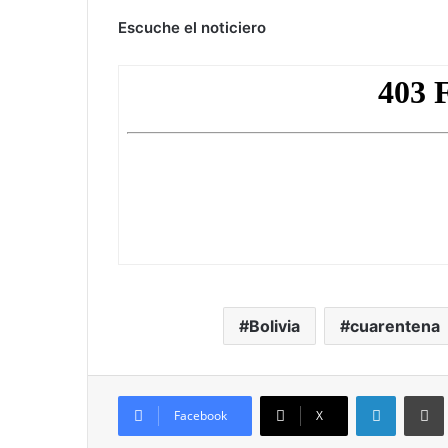
Escuche el noticiero
Bolivia
cuarentena
LinkedIn
Imprim
Facebook
X