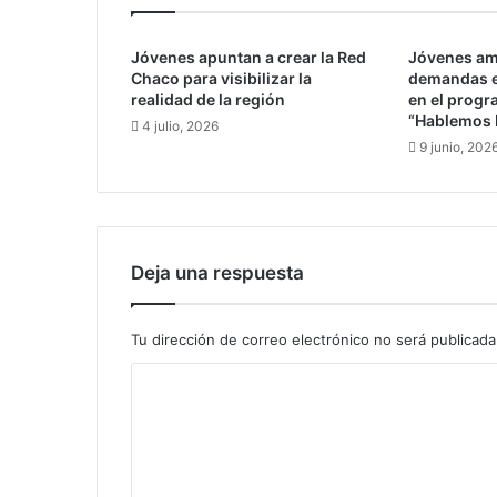
i
ñ
Jóvenes apuntan a crear la Red
Jóvenes am
o
Chaco para visibilizar la
demandas e
s
realidad de la región
en el progr
c
“Hablemos 
4 julio, 2026
o
9 junio, 202
n
c
á
n
c
e
Deja una respuesta
r
p
i
Tu dirección de correo electrónico no será publicada
d
C
e
n
o
p
m
r
u
e