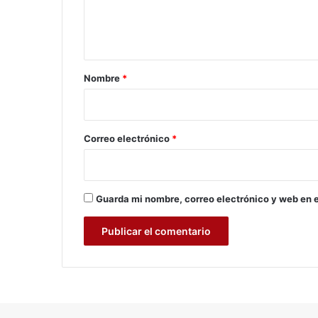
e
n
b
t
a
s
a
r
r
á
Nombre
*
p
i
i
o
d
a
*
Correo electrónico
*
s
C
o
v
Guarda mi nombre, correo electrónico y web en 
i
d
-
1
9