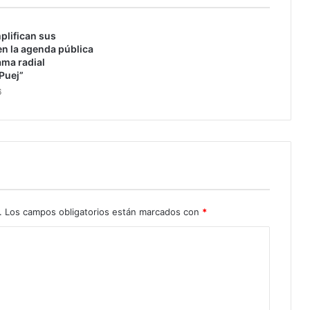
m
o
plifican sus
v
n la agenda pública
i
ama radial
m
Puej”
i
6
e
n
t
o
c
u
l
t
u
.
Los campos obligatorios están marcados con
*
r
a
l
q
u
e