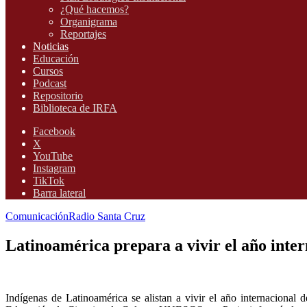
¿Qué hacemos?
Organigrama
Reportajes
Noticias
Educación
Cursos
Podcast
Repositorio
Biblioteca de IRFA
Facebook
X
YouTube
Instagram
TikTok
Barra lateral
Comunicación
Radio Santa Cruz
Latinoamérica prepara a vivir el año inter
Indígenas de Latinoamérica se alistan a vivir el año internacional