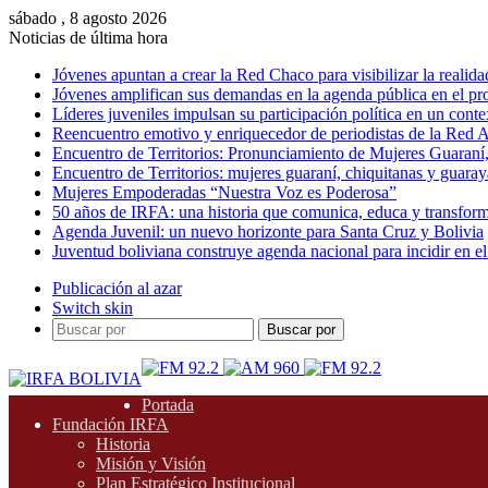
sábado , 8 agosto 2026
Noticias de última hora
Jóvenes apuntan a crear la Red Chaco para visibilizar la realida
Jóvenes amplifican sus demandas en la agenda pública en el p
Líderes juveniles impulsan su participación política en un conte
Reencuentro emotivo y enriquecedor de periodistas de la Red A
Encuentro de Territorios: Pronunciamiento de Mujeres Guaraní
Encuentro de Territorios: mujeres guaraní, chiquitanas y guarayas
Mujeres Empoderadas “Nuestra Voz es Poderosa”
50 años de IRFA: una historia que comunica, educa y transfor
Agenda Juvenil: un nuevo horizonte para Santa Cruz y Bolivia
Juventud boliviana construye agenda nacional para incidir en el
Publicación al azar
Switch skin
Buscar por
Portada
Fundación IRFA
Historia
Misión y Visión
Plan Estratégico Institucional