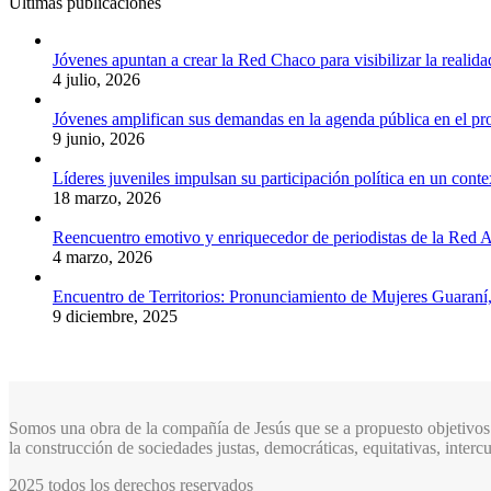
Últimas publicaciones
Jóvenes apuntan a crear la Red Chaco para visibilizar la realida
4 julio, 2026
Jóvenes amplifican sus demandas en la agenda pública en el p
9 junio, 2026
Líderes juveniles impulsan su participación política en un conte
18 marzo, 2026
Reencuentro emotivo y enriquecedor de periodistas de la Red A
4 marzo, 2026
Encuentro de Territorios: Pronunciamiento de Mujeres Guaraní
9 diciembre, 2025
Somos una obra de la compañía de Jesús que se a propuesto objetivos 
la construcción de sociedades justas, democráticas, equitativas, inter
2025 todos los derechos reservados