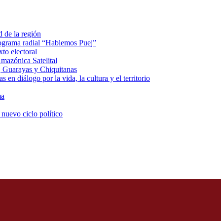
d de la región
rograma radial “Hablemos Puej”
xto electoral
mazónica Satelital
, Guarayas y Chiquitanas
 en diálogo por la vida, la cultura y el territorio
ma
 nuevo ciclo político