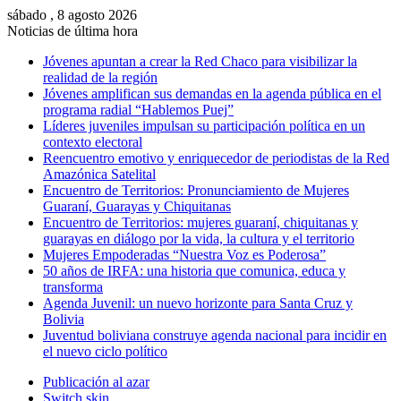
sábado , 8 agosto 2026
Noticias de última hora
Jóvenes apuntan a crear la Red Chaco para visibilizar la
realidad de la región
Jóvenes amplifican sus demandas en la agenda pública en el
programa radial “Hablemos Puej”
Líderes juveniles impulsan su participación política en un
contexto electoral
Reencuentro emotivo y enriquecedor de periodistas de la Red
Amazónica Satelital
Encuentro de Territorios: Pronunciamiento de Mujeres
Guaraní, Guarayas y Chiquitanas
Encuentro de Territorios: mujeres guaraní, chiquitanas y
guarayas en diálogo por la vida, la cultura y el territorio
Mujeres Empoderadas “Nuestra Voz es Poderosa”
50 años de IRFA: una historia que comunica, educa y
transforma
Agenda Juvenil: un nuevo horizonte para Santa Cruz y
Bolivia
Juventud boliviana construye agenda nacional para incidir en
el nuevo ciclo político
Publicación al azar
Switch skin