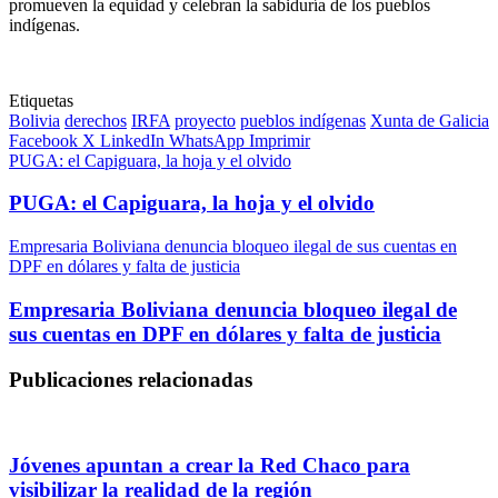
promueven la equidad y celebran la sabiduría de los pueblos
indígenas.
Etiquetas
Bolivia
derechos
IRFA
proyecto
pueblos indígenas
Xunta de Galicia
Facebook
X
LinkedIn
WhatsApp
Imprimir
PUGA: el Capiguara, la hoja y el olvido
PUGA: el Capiguara, la hoja y el olvido
Empresaria Boliviana denuncia bloqueo ilegal de sus cuentas en
DPF en dólares y falta de justicia
Empresaria Boliviana denuncia bloqueo ilegal de
sus cuentas en DPF en dólares y falta de justicia
Publicaciones relacionadas
Jóvenes apuntan a crear la Red Chaco para
visibilizar la realidad de la región