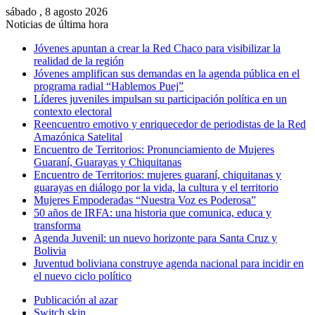
sábado , 8 agosto 2026
Noticias de última hora
Jóvenes apuntan a crear la Red Chaco para visibilizar la
realidad de la región
Jóvenes amplifican sus demandas en la agenda pública en el
programa radial “Hablemos Puej”
Líderes juveniles impulsan su participación política en un
contexto electoral
Reencuentro emotivo y enriquecedor de periodistas de la Red
Amazónica Satelital
Encuentro de Territorios: Pronunciamiento de Mujeres
Guaraní, Guarayas y Chiquitanas
Encuentro de Territorios: mujeres guaraní, chiquitanas y
guarayas en diálogo por la vida, la cultura y el territorio
Mujeres Empoderadas “Nuestra Voz es Poderosa”
50 años de IRFA: una historia que comunica, educa y
transforma
Agenda Juvenil: un nuevo horizonte para Santa Cruz y
Bolivia
Juventud boliviana construye agenda nacional para incidir en
el nuevo ciclo político
Publicación al azar
Switch skin