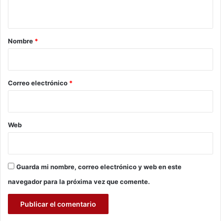
a
e
t
h
n
o
t
a
r
e
r
Nombre
*
a
s
i
s
o
o
l
*
Correo electrónico
*
i
c
i
t
Web
a
n
c
o
Guarda mi nombre, correo electrónico y web en este
m
p
navegador para la próxima vez que comente.
e
n
s
a