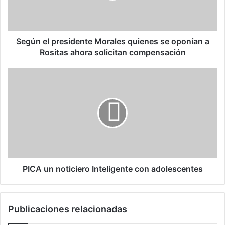
l
p
r
e
Según el presidente Morales quienes se oponían a
s
Rositas ahora solicitan compensación
i
d
P
e
I
n
C
t
A
e
u
M
n
o
n
r
o
a
t
l
i
PICA un noticiero Inteligente con adolescentes
e
c
s
i
q
e
Publicaciones relacionadas
u
r
i
o