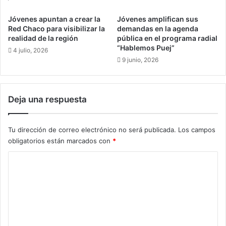
e
I
n
n
Jóvenes apuntan a crear la
Jóvenes amplifican sus
e
t
Red Chaco para visibilizar la
demandas en la agenda
s
e
realidad de la región
pública en el programa radial
s
“Hablemos Puej”
l
4 julio, 2026
e
i
9 junio, 2026
o
g
p
e
o
n
Deja una respuesta
n
t
í
e
a
c
Tu dirección de correo electrónico no será publicada.
Los campos
n
o
obligatorios están marcados con
*
a
n
R
a
C
o
d
o
s
o
i
l
m
t
e
e
a
s
s
c
n