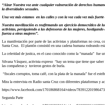
“Alzar Nuestra voz ante cualquier vulneración de derechos humanos,
la diversidades sexuales.
Una vez más estamos en las calles y con la voz cada vez más fuerte d
Nuestra movilización es reafirmando un ejercicio democrático de l
activistas, persiguiendo a las defensoras de las mujeres, hostigan
fuerza a otras mujeres”.
La manifestación por parte de las activistas y plataformas no cesa,
Santa Cruz. El plantón consistió en una cadena humana rodeando esta i
La celeridad de justica, en el caso conocido como la “manada” fue uno
Silvana Vásquez, activista expreso “hay un tema que tiene que saber 
las compañeras y tuvieron gestos de burla.
“fiscales corruptos, toma café, con la plata de la manada” fue el estrib
Mira la entrevista en Radio santa Cruz con diferentes plataformas y act
https://www.facebook.com/170186868164/videos/783912201986473
Segunda Parte