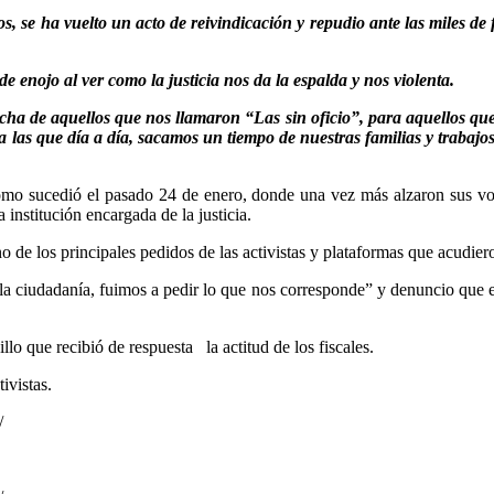
 se ha vuelto un acto de reivindicación y repudio ante las miles de 
e enojo al ver como la justicia nos da la espalda y nos violenta.
ucha de aquellos que nos llamaron “Las sin oficio”, para aquellos q
do a las que día a día, sacamos un tiempo de nuestras familias y tr
 como sucedió el pasado 24 de enero, donde una vez más alzaron sus voc
nstitución encargada de la justicia.
 de los principales pedidos de las activistas y plataformas que acudier
la ciudadanía, fuimos a pedir lo que nos corresponde” y denuncio que es
illo que recibió de respuesta la actitud de los fiscales.
ivistas.
/