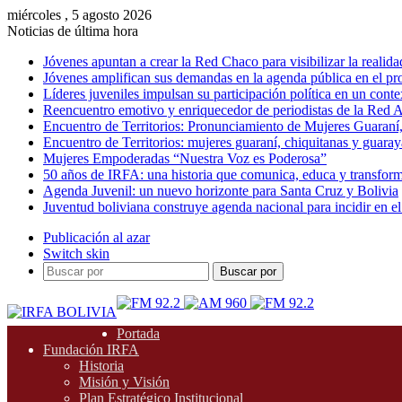
miércoles , 5 agosto 2026
Noticias de última hora
Jóvenes apuntan a crear la Red Chaco para visibilizar la realida
Jóvenes amplifican sus demandas en la agenda pública en el p
Líderes juveniles impulsan su participación política en un conte
Reencuentro emotivo y enriquecedor de periodistas de la Red A
Encuentro de Territorios: Pronunciamiento de Mujeres Guaraní
Encuentro de Territorios: mujeres guaraní, chiquitanas y guarayas
Mujeres Empoderadas “Nuestra Voz es Poderosa”
50 años de IRFA: una historia que comunica, educa y transfor
Agenda Juvenil: un nuevo horizonte para Santa Cruz y Bolivia
Juventud boliviana construye agenda nacional para incidir en el
Publicación al azar
Switch skin
Buscar por
Portada
Fundación IRFA
Historia
Misión y Visión
Plan Estratégico Institucional