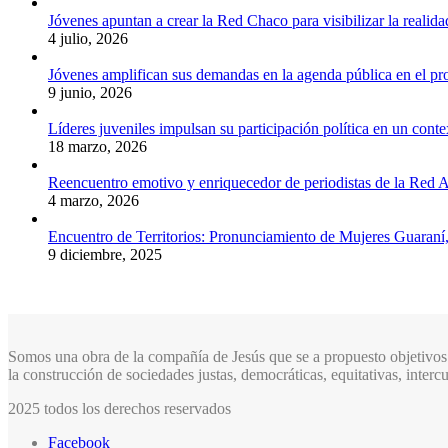
Jóvenes apuntan a crear la Red Chaco para visibilizar la realida
4 julio, 2026
Jóvenes amplifican sus demandas en la agenda pública en el p
9 junio, 2026
Líderes juveniles impulsan su participación política en un conte
18 marzo, 2026
Reencuentro emotivo y enriquecedor de periodistas de la Red A
4 marzo, 2026
Encuentro de Territorios: Pronunciamiento de Mujeres Guaraní
9 diciembre, 2025
Somos una obra de la compañía de Jesús que se a propuesto objetivos 
la construcción de sociedades justas, democráticas, equitativas, inter
2025 todos los derechos reservados
Facebook