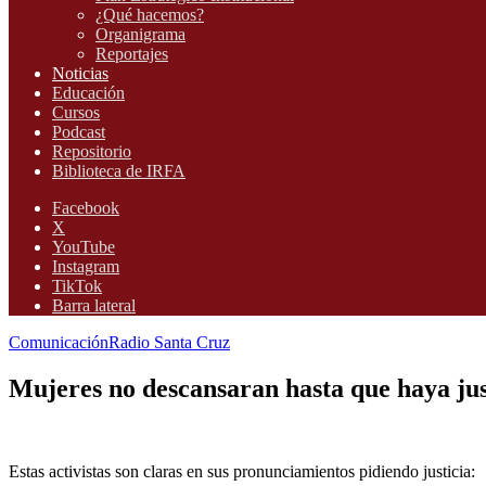
¿Qué hacemos?
Organigrama
Reportajes
Noticias
Educación
Cursos
Podcast
Repositorio
Biblioteca de IRFA
Facebook
X
YouTube
Instagram
TikTok
Barra lateral
Comunicación
Radio Santa Cruz
Mujeres no descansaran hasta que haya just
Estas activistas son claras en sus pronunciamientos pidiendo justicia: