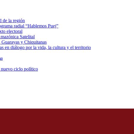
d de la región
rograma radial “Hablemos Puej”
xto electoral
mazónica Satelital
, Guarayas y Chiquitanas
 en diálogo por la vida, la cultura y el territorio
ma
 nuevo ciclo político