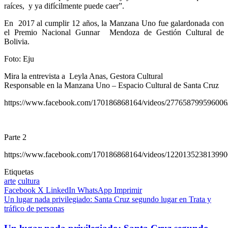
raíces, y ya difícilmente puede caer”.
En 2017 al cumplir 12 años, la Manzana Uno fue galardonada con
el Premio Nacional Gunnar Mendoza de Gestión Cultural de
Bolivia.
Foto: Eju
Mira la entrevista a Leyla Anas, Gestora Cultural
Responsable en la Manzana Uno – Espacio Cultural de Santa Cruz
https://www.facebook.com/170186868164/videos/277658799596006
Parte 2
https://www.facebook.com/170186868164/videos/122013523813990
Etiquetas
arte
cultura
Facebook
X
LinkedIn
WhatsApp
Imprimir
Un lugar nada privilegiado: Santa Cruz segundo lugar en Trata y
tráfico de personas