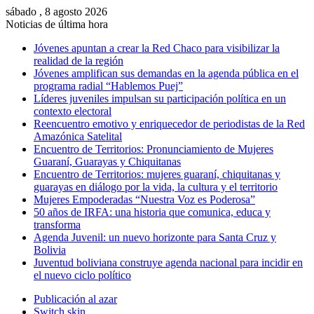
sábado , 8 agosto 2026
Noticias de última hora
Jóvenes apuntan a crear la Red Chaco para visibilizar la
realidad de la región
Jóvenes amplifican sus demandas en la agenda pública en el
programa radial “Hablemos Puej”
Líderes juveniles impulsan su participación política en un
contexto electoral
Reencuentro emotivo y enriquecedor de periodistas de la Red
Amazónica Satelital
Encuentro de Territorios: Pronunciamiento de Mujeres
Guaraní, Guarayas y Chiquitanas
Encuentro de Territorios: mujeres guaraní, chiquitanas y
guarayas en diálogo por la vida, la cultura y el territorio
Mujeres Empoderadas “Nuestra Voz es Poderosa”
50 años de IRFA: una historia que comunica, educa y
transforma
Agenda Juvenil: un nuevo horizonte para Santa Cruz y
Bolivia
Juventud boliviana construye agenda nacional para incidir en
el nuevo ciclo político
Publicación al azar
Switch skin