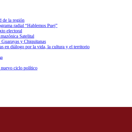
d de la región
rograma radial “Hablemos Puej”
xto electoral
mazónica Satelital
, Guarayas y Chiquitanas
 en diálogo por la vida, la cultura y el territorio
ma
 nuevo ciclo político