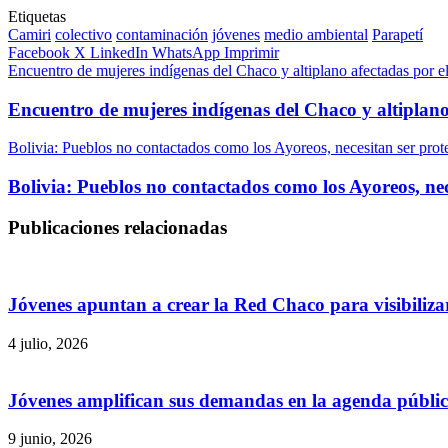
Etiquetas
Camiri
colectivo
contaminación
jóvenes
medio ambiental
Parapetí
Facebook
X
LinkedIn
WhatsApp
Imprimir
Encuentro de mujeres indígenas del Chaco y altiplano afectadas por el 
Encuentro de mujeres indígenas del Chaco y altiplano a
Bolivia: Pueblos no contactados como los Ayoreos, necesitan ser prot
Bolivia: Pueblos no contactados como los Ayoreos, nec
Publicaciones relacionadas
Jóvenes apuntan a crear la Red Chaco para visibilizar
4 julio, 2026
Jóvenes amplifican sus demandas en la agenda públi
9 junio, 2026