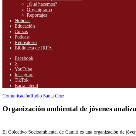
¿Qué hacemos?
Organigrama
Reportajes
Noticias
Educación
Cursos
Podcast
Repositorio
Biblioteca de IRFA
Facebook
X
YouTube
Instagram
TikTok
Barra lateral
Comunicación
Radio Santa Cruz
Organización ambiental de jóvenes analiza
El Colectivo Socioambiental de Camiri es una organización de jóvene