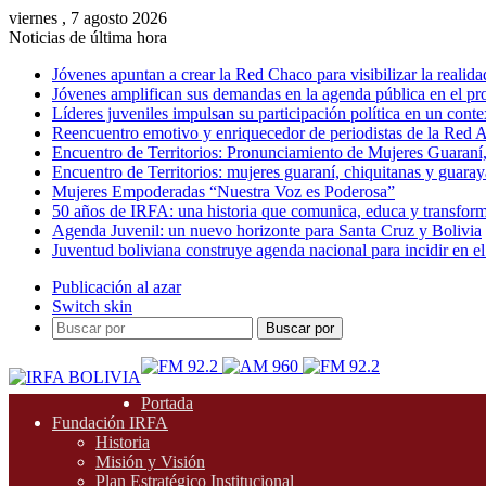
viernes , 7 agosto 2026
Noticias de última hora
Jóvenes apuntan a crear la Red Chaco para visibilizar la realida
Jóvenes amplifican sus demandas en la agenda pública en el p
Líderes juveniles impulsan su participación política en un conte
Reencuentro emotivo y enriquecedor de periodistas de la Red A
Encuentro de Territorios: Pronunciamiento de Mujeres Guaraní
Encuentro de Territorios: mujeres guaraní, chiquitanas y guarayas
Mujeres Empoderadas “Nuestra Voz es Poderosa”
50 años de IRFA: una historia que comunica, educa y transfor
Agenda Juvenil: un nuevo horizonte para Santa Cruz y Bolivia
Juventud boliviana construye agenda nacional para incidir en el
Publicación al azar
Switch skin
Buscar por
Portada
Fundación IRFA
Historia
Misión y Visión
Plan Estratégico Institucional