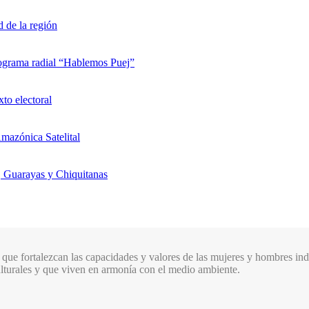
d de la región
rograma radial “Hablemos Puej”
xto electoral
mazónica Satelital
, Guarayas y Chiquitanas
que fortalezcan las capacidades y valores de las mujeres y hombres indí
culturales y que viven en armonía con el medio ambiente.