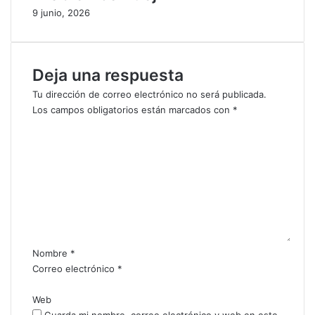
d
p
9 junio, 2026
e
i
l
d
a
o
G
s
Deja una respuesta
o
i
b
n
Tu dirección de correo electrónico no será publicada.
e
j
Los campos obligatorios están marcados con
*
r
u
C
n
s
o
a
t
m
c
i
e
i
f
n
ó
i
t
n
c
a
c
a
r
r
d
i
Nombre
*
u
o
o
Correo electrónico
*
c
s
*
e
d
Web
ñ
e