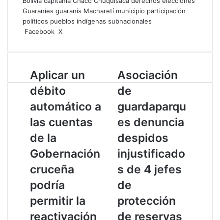
Bolivia
capitanía
Chaco
Chuquisaca
derechos
elecciones
Guaraníes
guaranís
Macharetí
municipio
participación
políticos
pueblos indígenas
subnacionales
Facebook
X
L
W
I
i
h
m
n
a
p
k
t
r
A
Aplicar un
A
Asociación
e
s
i
p
s
d
A
m
débito
de
l
o
I
p
i
i
c
automático a
n
p
r
guardaparqu
c
i
las cuentas
es denuncia
a
a
r
c
de la
despidos
u
i
Gobernación
injustificado
n
ó
d
n
cruceña
s de 4 jefes
é
d
podría
de
b
e
i
g
permitir la
protección
t
u
reactivación
de reservas
o
a