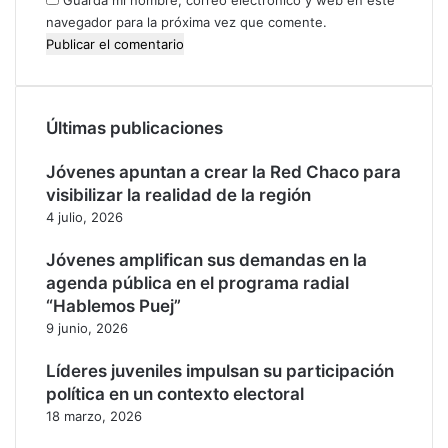
a
Guarda mi nombre, correo electrónico y web en este
4
p
j
navegador para la próxima vez que comente.
o
e
d
f
r
e
í
s
Últimas publicaciones
a
d
p
e
e
p
Jóvenes apuntan a crear la Red Chaco para
r
r
visibilizar la realidad de la región
m
o
4 julio, 2026
i
t
t
e
Jóvenes amplifican sus demandas en la
i
c
agenda pública en el programa radial
r
c
“Hablemos Puej”
l
i
9 junio, 2026
a
ó
r
n
Líderes juveniles impulsan su participación
e
d
política en un contexto electoral
a
e
18 marzo, 2026
c
r
t
e