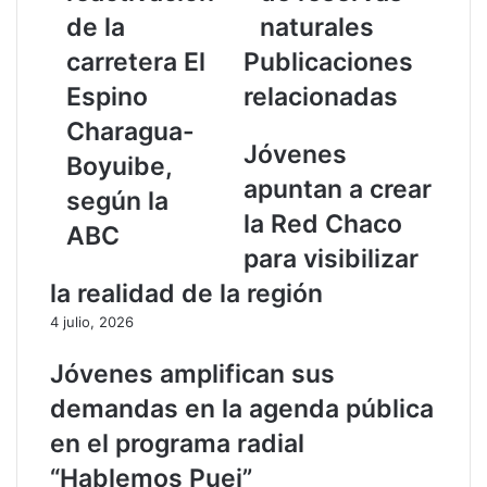
a
r
de la
naturales
u
d
carretera El
Publicaciones
t
a
o
p
Espino
relacionadas
m
a
Charagua-
á
r
Jóvenes
t
q
Boyuibe,
i
u
apuntan a crear
según la
c
e
la Red Chaco
o
s
ABC
a
d
para visibilizar
l
e
la realidad de la región
a
n
s
u
4 julio, 2026
c
n
u
c
Jóvenes amplifican sus
e
i
demandas en la agenda pública
n
a
t
d
en el programa radial
a
e
“Hablemos Puej”
s
s