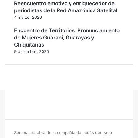
Reencuentro emotivo y enriquecedor de
i
s
periodistas de la Red Amazónica Satelital
v
e
4 marzo, 2026
a
r
c
v
Encuentro de Territorios: Pronunciamiento
i
a
ó
s
de Mujeres Guaraní, Guarayas y
n
n
Chiquitanas
d
a
9 diciembre, 2025
e
t
l
u
a
r
c
a
a
l
r
e
r
s
e
t
e
r
a
Somos una obra de la compañía de Jesús que se a
E