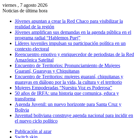
viernes , 7 agosto 2026
Noticias de última hora
Jóvenes apuntan a crear la Red Chaco para visibilizar la
realidad de la región
Jóvenes amplifican sus demandas en la agenda pública en el
programa radial “Hablemos Puej”
Líderes juveniles impulsan su participación política en un
contexto electoral
Reencuentro emotivo y enriquecedor de periodistas de la Red
Amazónica Satelital
Encuentro de Territorios: Pronunciamiento de Mujeres
Guaraní, Guarayas y Chiquitanas
Encuentro de Territorios: mujeres guaraní, chiquitanas y
guarayas en diálogo por la vida, la cultura y el territorio
Mujeres Empoderadas “Nuestra Voz es Poderosa”
50 años de IRFA: una historia que comunica, educa y
transforma
Agenda Juvenil: un nuevo horizonte para Santa Cruz y
Bolivia
Juventud boliviana construye agenda nacional para incidir en
el nuevo ciclo político
Publicación al azar
Switch skin