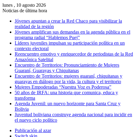
lunes , 10 agosto 2026
Noticias de última hora
Jóvenes apuntan a crear la Red Chaco para visibilizar la
realidad de la región
Jóvenes amplifican sus demandas en la agenda pública en el
programa radial “Hablemos Puej”
Líderes juveniles impulsan su participación política en un
contexto electoral
Reencuentro emotivo y enriquecedor de periodistas de la Red
Amazónica Satelital
Encuentro de Territorios: Pronunciamiento de Mujeres
Guaraní, Guarayas y Chiquitanas
Encuentro de Territorios: mujeres guaraní, chiquitanas y
guarayas en diálogo por la vida, la cultura y el territorio
Mujeres Empoderadas “Nuestra Voz es Poderosa”
50 años de IRFA: una historia que comunica, educa y
transforma
Agenda Juvenil: un nuevo horizonte para Santa Cruz y
Bolivia
Juventud boliviana construye agenda nacional para incidir en
el nuevo ciclo político
Publicación al azar
Switch skin