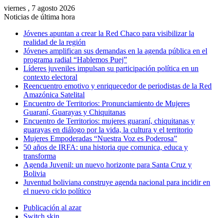
viernes , 7 agosto 2026
Noticias de última hora
Jóvenes apuntan a crear la Red Chaco para visibilizar la
realidad de la región
Jóvenes amplifican sus demandas en la agenda pública en el
programa radial “Hablemos Puej”
Líderes juveniles impulsan su participación política en un
contexto electoral
Reencuentro emotivo y enriquecedor de periodistas de la Red
Amazónica Satelital
Encuentro de Territorios: Pronunciamiento de Mujeres
Guaraní, Guarayas y Chiquitanas
Encuentro de Territorios: mujeres guaraní, chiquitanas y
guarayas en diálogo por la vida, la cultura y el territorio
Mujeres Empoderadas “Nuestra Voz es Poderosa”
50 años de IRFA: una historia que comunica, educa y
transforma
Agenda Juvenil: un nuevo horizonte para Santa Cruz y
Bolivia
Juventud boliviana construye agenda nacional para incidir en
el nuevo ciclo político
Publicación al azar
Switch skin