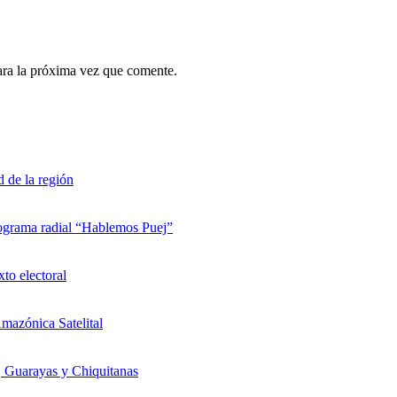
ara la próxima vez que comente.
d de la región
rograma radial “Hablemos Puej”
xto electoral
mazónica Satelital
, Guarayas y Chiquitanas