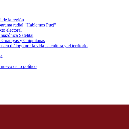
d de la región
rograma radial “Hablemos Puej”
xto electoral
mazónica Satelital
, Guarayas y Chiquitanas
 en diálogo por la vida, la cultura y el territorio
ma
 nuevo ciclo político