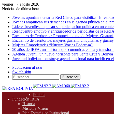
viernes , 7 agosto 2026
Noticias de última hora
Jóvenes apuntan a crear la Red Chaco para visibilizar la realida
Jóvenes amplifican sus demandas en la agenda pública en el p
Líderes juveniles impulsan su participación política en un conte
Reencuentro emotivo y enriquecedor de periodistas de la Red A
Encuentro de Territorios: Pronunciamiento de Mujeres Guaraní
Encuentro de Territorios: mujeres guaraní, chiquitanas y guarayas
Mujeres Empoderadas “Nuestra Voz es Poderosa”
50 años de IRFA: una historia que comunica, educa y transfor
Agenda Juvenil: un nuevo horizonte para Santa Cruz y Bolivia
Juventud boliviana construye agenda nacional para incidir en el
Publicación al azar
Switch skin
Buscar por
Portada
Fundación IRFA
Historia
Misión y Visión
Plan Estratégico Institucional