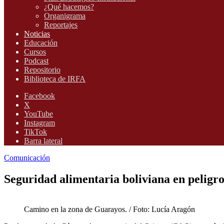
¿Qué hacemos?
Organigrama
Reportajes
Noticias
Educación
Cursos
Podcast
Repositorio
Biblioteca de IRFA
Facebook
X
YouTube
Instagram
TikTok
Barra lateral
Comunicación
Seguridad alimentaria boliviana en peligro
Camino en la zona de Guarayos. / Foto: Lucía Aragón