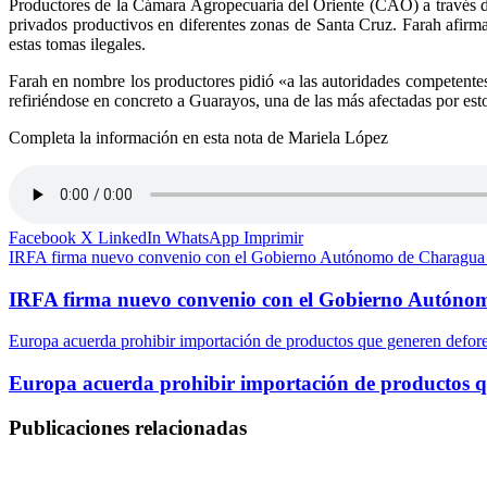
Productores de la Cámara Agropecuaria del Oriente (CAO) a través d
privados productivos en diferentes zonas de Santa Cruz. Farah afirm
estas tomas ilegales.
Farah en nombre los productores pidió «a las autoridades competentes, 
refiriéndose en concreto a Guarayos, una de las más afectadas por est
Completa la información en esta nota de Mariela López
Facebook
X
LinkedIn
WhatsApp
Imprimir
IRFA firma nuevo convenio con el Gobierno Autónomo de Charagua
IRFA firma nuevo convenio con el Gobierno Autón
Europa acuerda prohibir importación de productos que generen defor
Europa acuerda prohibir importación de productos q
Publicaciones relacionadas