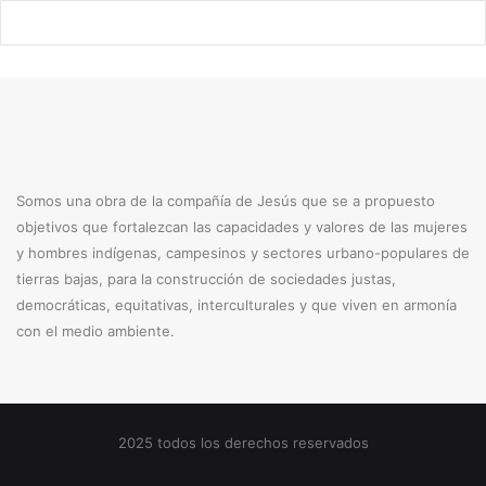
p
a
l
Somos una obra de la compañía de Jesús que se a propuesto
objetivos que fortalezcan las capacidades y valores de las mujeres
y hombres indígenas, campesinos y sectores urbano-populares de
tierras bajas, para la construcción de sociedades justas,
democráticas, equitativas, interculturales y que viven en armonía
con el medio ambiente.
2025 todos los derechos reservados