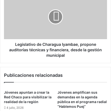
o
e
d
g
e
i
l
s
s
l
a
a
n
t
e
i
a
v
Legislativo de Charagua Iyambae, propone
m
o
auditorías técnicas y financiera, desde la gestión
i
d
municipal
e
e
n
C
t
h
o
Publicaciones relacionadas
a
d
r
e
a
T
g
Jóvenes apuntan a crear la
Jóvenes amplifican sus
i
u
Red Chaco para visibilizar la
demandas en la agenda
e
a
realidad de la región
pública en el programa radial
r
I
“Hablemos Puej”
4 julio, 2026