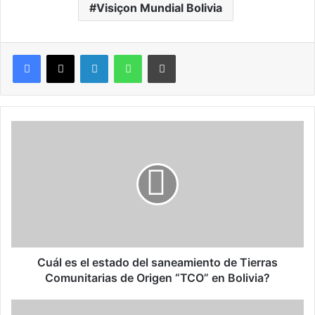
Visiçon Mundial Bolivia
LinkedIn
WhatsApp
Imprimir
C
u
á
l
e
s
e
l
e
s
Cuál es el estado del saneamiento de Tierras
t
Comunitarias de Origen “TCO” en Bolivia?
a
d
L