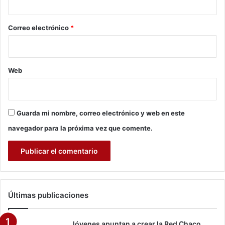
n
a
o
“
s
*
Correo electrónico
*
T
t
C
é
O
c
”
n
e
Web
i
n
c
B
a
o
s
l
Guarda mi nombre, correo electrónico y web en este
y
i
f
navegador para la próxima vez que comente.
v
i
i
n
a
a
?
n
c
i
Últimas publicaciones
e
r
a
Jóvenes apuntan a crear la Red Chaco