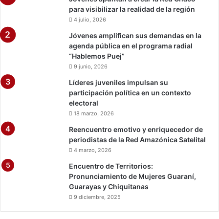
,
para visibilizar la realidad de la región
d
4 julio, 2026
e
s
Jóvenes amplifican sus demandas en la
d
agenda pública en el programa radial
e
“Hablemos Puej”
l
9 junio, 2026
a
Líderes juveniles impulsan su
g
participación política en un contexto
e
electoral
s
18 marzo, 2026
t
i
Reencuentro emotivo y enriquecedor de
ó
periodistas de la Red Amazónica Satelital
n
4 marzo, 2026
m
Encuentro de Territorios:
u
Pronunciamiento de Mujeres Guaraní,
n
Guarayas y Chiquitanas
i
9 diciembre, 2025
c
i