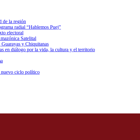
d de la región
rograma radial “Hablemos Puej”
xto electoral
mazónica Satelital
, Guarayas y Chiquitanas
 en diálogo por la vida, la cultura y el territorio
ma
 nuevo ciclo político