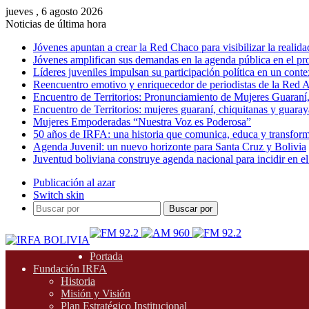
jueves , 6 agosto 2026
Noticias de última hora
Jóvenes apuntan a crear la Red Chaco para visibilizar la realida
Jóvenes amplifican sus demandas en la agenda pública en el p
Líderes juveniles impulsan su participación política en un conte
Reencuentro emotivo y enriquecedor de periodistas de la Red A
Encuentro de Territorios: Pronunciamiento de Mujeres Guaraní
Encuentro de Territorios: mujeres guaraní, chiquitanas y guarayas
Mujeres Empoderadas “Nuestra Voz es Poderosa”
50 años de IRFA: una historia que comunica, educa y transfor
Agenda Juvenil: un nuevo horizonte para Santa Cruz y Bolivia
Juventud boliviana construye agenda nacional para incidir en el
Publicación al azar
Switch skin
Buscar por
Portada
Fundación IRFA
Historia
Misión y Visión
Plan Estratégico Institucional