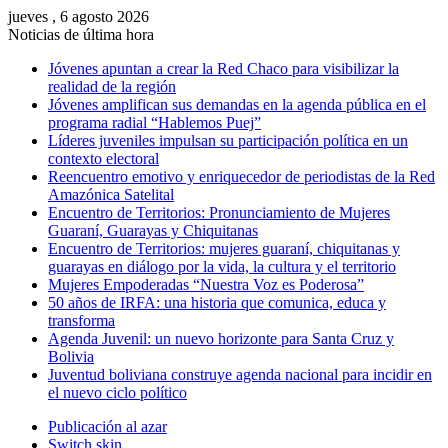
jueves , 6 agosto 2026
Noticias de última hora
Jóvenes apuntan a crear la Red Chaco para visibilizar la
realidad de la región
Jóvenes amplifican sus demandas en la agenda pública en el
programa radial “Hablemos Puej”
Líderes juveniles impulsan su participación política en un
contexto electoral
Reencuentro emotivo y enriquecedor de periodistas de la Red
Amazónica Satelital
Encuentro de Territorios: Pronunciamiento de Mujeres
Guaraní, Guarayas y Chiquitanas
Encuentro de Territorios: mujeres guaraní, chiquitanas y
guarayas en diálogo por la vida, la cultura y el territorio
Mujeres Empoderadas “Nuestra Voz es Poderosa”
50 años de IRFA: una historia que comunica, educa y
transforma
Agenda Juvenil: un nuevo horizonte para Santa Cruz y
Bolivia
Juventud boliviana construye agenda nacional para incidir en
el nuevo ciclo político
Publicación al azar
Switch skin