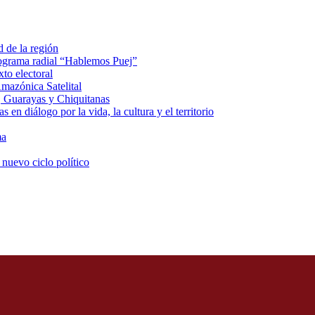
d de la región
rograma radial “Hablemos Puej”
xto electoral
mazónica Satelital
, Guarayas y Chiquitanas
 en diálogo por la vida, la cultura y el territorio
ma
 nuevo ciclo político