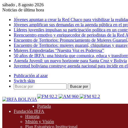
sábado , 8 agosto 2026
Noticias de última hora
Jóvenes apuntan a crear la Red Chaco para visibilizar la realida
Jóvenes amplifican sus demandas en la agenda pública en el p
Líderes juveniles impulsan su participación política en un conte
Reencuentro emotivo y enriquecedor de periodistas de la Red A
Encuentro de Territorios: Pronunciamiento de Mujeres Guaraní
Encuentro de Territorios: mujeres guaraní, chiquitanas y guarayas
Mujeres Empoderadas “Nuestra Voz es Poderosa”
50 años de IRFA: una historia que comunica, educa y transfor
Agenda Juvenil: un nuevo horizonte para Santa Cruz y Bolivia
Juventud boliviana construye agenda nacional para incidir en el
Publicación al azar
Switch skin
Buscar por
Portada
Fundación IRFA
Historia
Misión y Visión
Plan Estratégico Institucional