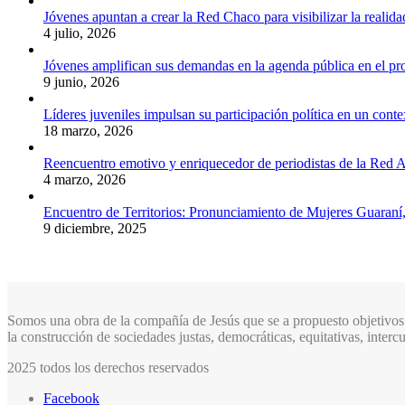
Jóvenes apuntan a crear la Red Chaco para visibilizar la realida
4 julio, 2026
Jóvenes amplifican sus demandas en la agenda pública en el p
9 junio, 2026
Líderes juveniles impulsan su participación política en un conte
18 marzo, 2026
Reencuentro emotivo y enriquecedor de periodistas de la Red A
4 marzo, 2026
Encuentro de Territorios: Pronunciamiento de Mujeres Guaraní
9 diciembre, 2025
Somos una obra de la compañía de Jesús que se a propuesto objetivos 
la construcción de sociedades justas, democráticas, equitativas, inter
2025 todos los derechos reservados
Facebook