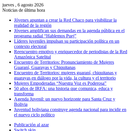
jueves , 6 agosto 2026
Noticias de última hora
Jóvenes apuntan a crear la Red Chaco para visibilizar la
realidad de la región
Jóvenes amplifican sus demandas en la agenda pública en el
programa radial “Hablemos Puej”
Líderes juveniles impulsan su participación política en un
contexto electoral
Reencuentro emotivo y enriquecedor de periodistas de la Red
Amazónica Satelital
Encuentro de Territorios: Pronunciamiento de Mujeres
Guaraní, Guarayas y Chiquitanas
Encuentro de Territorios: mujeres guaraní, chiquitanas y
guarayas en diálogo por la vida, la cultura y el territorio
Mujeres Empoderadas “Nuestra Voz es Poderosa”
50 años de IRFA: una historia que comunica, educa y
transforma
Agenda Juvenil: un nuevo horizonte para Santa Cruz y
Bolivia
Juventud boliviana construye agenda nacional para incidir en
el nuevo ciclo político
Publicación al azar
Switch skin