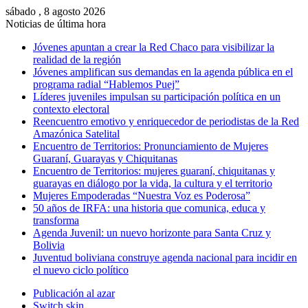
sábado , 8 agosto 2026
Noticias de última hora
Jóvenes apuntan a crear la Red Chaco para visibilizar la
realidad de la región
Jóvenes amplifican sus demandas en la agenda pública en el
programa radial “Hablemos Puej”
Líderes juveniles impulsan su participación política en un
contexto electoral
Reencuentro emotivo y enriquecedor de periodistas de la Red
Amazónica Satelital
Encuentro de Territorios: Pronunciamiento de Mujeres
Guaraní, Guarayas y Chiquitanas
Encuentro de Territorios: mujeres guaraní, chiquitanas y
guarayas en diálogo por la vida, la cultura y el territorio
Mujeres Empoderadas “Nuestra Voz es Poderosa”
50 años de IRFA: una historia que comunica, educa y
transforma
Agenda Juvenil: un nuevo horizonte para Santa Cruz y
Bolivia
Juventud boliviana construye agenda nacional para incidir en
el nuevo ciclo político
Publicación al azar
Switch skin