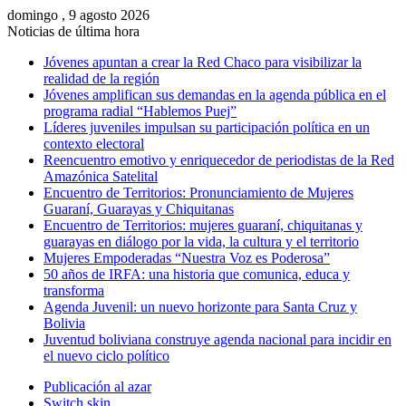
domingo , 9 agosto 2026
Noticias de última hora
Jóvenes apuntan a crear la Red Chaco para visibilizar la
realidad de la región
Jóvenes amplifican sus demandas en la agenda pública en el
programa radial “Hablemos Puej”
Líderes juveniles impulsan su participación política en un
contexto electoral
Reencuentro emotivo y enriquecedor de periodistas de la Red
Amazónica Satelital
Encuentro de Territorios: Pronunciamiento de Mujeres
Guaraní, Guarayas y Chiquitanas
Encuentro de Territorios: mujeres guaraní, chiquitanas y
guarayas en diálogo por la vida, la cultura y el territorio
Mujeres Empoderadas “Nuestra Voz es Poderosa”
50 años de IRFA: una historia que comunica, educa y
transforma
Agenda Juvenil: un nuevo horizonte para Santa Cruz y
Bolivia
Juventud boliviana construye agenda nacional para incidir en
el nuevo ciclo político
Publicación al azar
Switch skin