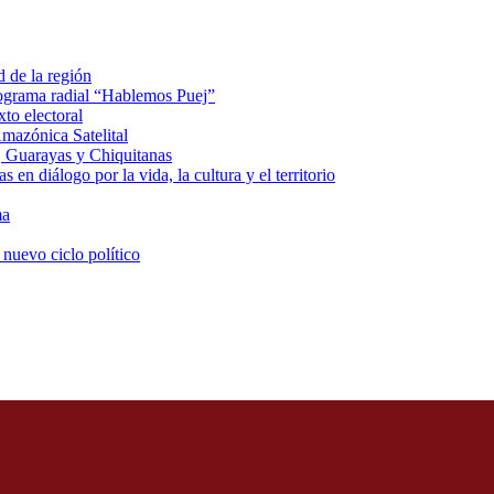
d de la región
rograma radial “Hablemos Puej”
xto electoral
mazónica Satelital
, Guarayas y Chiquitanas
 en diálogo por la vida, la cultura y el territorio
ma
 nuevo ciclo político