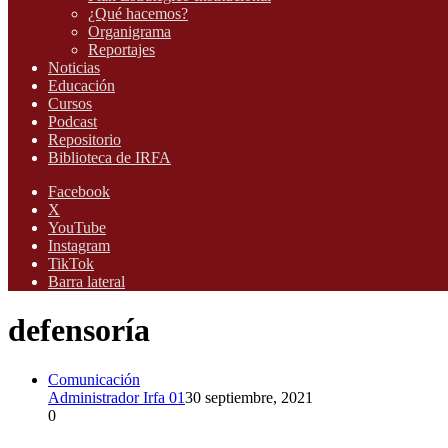
¿Qué hacemos?
Organigrama
Reportajes
Noticias
Educación
Cursos
Podcast
Repositorio
Biblioteca de IRFA
Facebook
X
YouTube
Instagram
TikTok
Barra lateral
defensoría
Comunicación
Administrador Irfa 01
30 septiembre, 2021
0