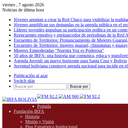
viernes , 7 agosto 2026
Noticias de última hora
Jóvenes apuntan a crear la Red Chaco para visibilizar la realida
Jóvenes amplifican sus demandas en la agenda pública en el p
Líderes juveniles impulsan su participación política en un conte
Reencuentro emotivo y enriquecedor de periodistas de la Red A
Encuentro de Territorios: Pronunciamiento de Mujeres Guaraní
Encuentro de Territorios: mujeres guaraní, chiquitanas y guarayas
Mujeres Empoderadas “Nuestra Voz es Poderosa”
50 años de IRFA: una historia que comunica, educa y transfor
Agenda Juvenil: un nuevo horizonte para Santa Cruz y Bolivia
Juventud boliviana construye agenda nacional para incidir en el
Publicación al azar
Switch skin
Buscar por
Portada
Fundación IRFA
Historia
Misión y Visión
Plan Estratégico Institucional