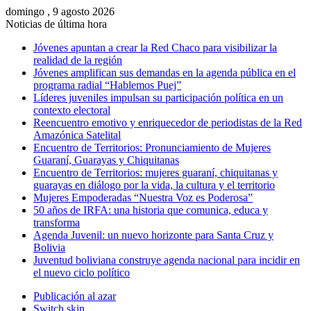
domingo , 9 agosto 2026
Noticias de última hora
Jóvenes apuntan a crear la Red Chaco para visibilizar la
realidad de la región
Jóvenes amplifican sus demandas en la agenda pública en el
programa radial “Hablemos Puej”
Líderes juveniles impulsan su participación política en un
contexto electoral
Reencuentro emotivo y enriquecedor de periodistas de la Red
Amazónica Satelital
Encuentro de Territorios: Pronunciamiento de Mujeres
Guaraní, Guarayas y Chiquitanas
Encuentro de Territorios: mujeres guaraní, chiquitanas y
guarayas en diálogo por la vida, la cultura y el territorio
Mujeres Empoderadas “Nuestra Voz es Poderosa”
50 años de IRFA: una historia que comunica, educa y
transforma
Agenda Juvenil: un nuevo horizonte para Santa Cruz y
Bolivia
Juventud boliviana construye agenda nacional para incidir en
el nuevo ciclo político
Publicación al azar
Switch skin