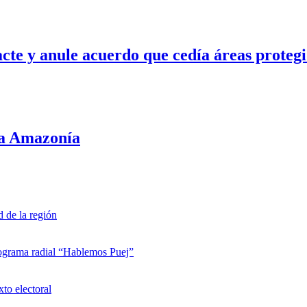
cte y anule acuerdo que cedía áreas protegi
la Amazonía
d de la región
rograma radial “Hablemos Puej”
xto electoral