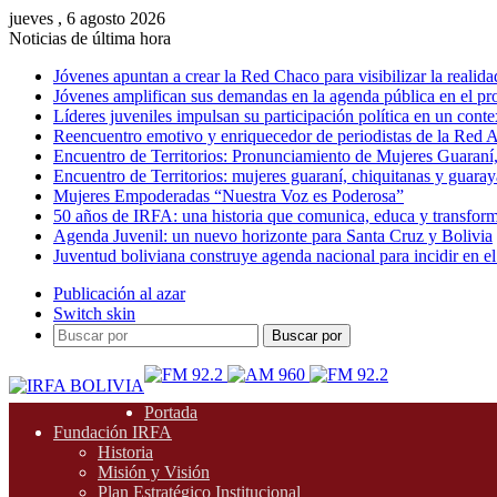
jueves , 6 agosto 2026
Noticias de última hora
Jóvenes apuntan a crear la Red Chaco para visibilizar la realida
Jóvenes amplifican sus demandas en la agenda pública en el p
Líderes juveniles impulsan su participación política en un conte
Reencuentro emotivo y enriquecedor de periodistas de la Red A
Encuentro de Territorios: Pronunciamiento de Mujeres Guaraní
Encuentro de Territorios: mujeres guaraní, chiquitanas y guarayas
Mujeres Empoderadas “Nuestra Voz es Poderosa”
50 años de IRFA: una historia que comunica, educa y transfor
Agenda Juvenil: un nuevo horizonte para Santa Cruz y Bolivia
Juventud boliviana construye agenda nacional para incidir en el
Publicación al azar
Switch skin
Buscar por
Portada
Fundación IRFA
Historia
Misión y Visión
Plan Estratégico Institucional