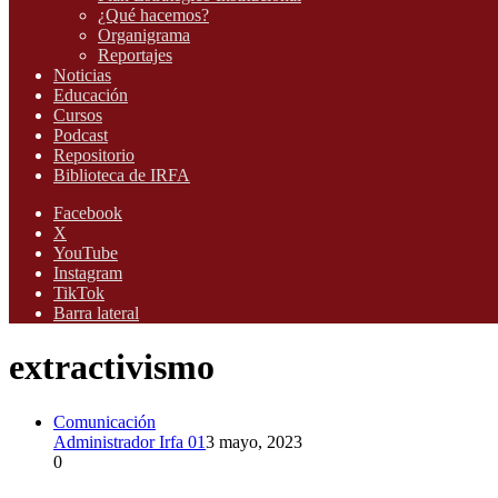
¿Qué hacemos?
Organigrama
Reportajes
Noticias
Educación
Cursos
Podcast
Repositorio
Biblioteca de IRFA
Facebook
X
YouTube
Instagram
TikTok
Barra lateral
extractivismo
Comunicación
Administrador Irfa 01
3 mayo, 2023
0