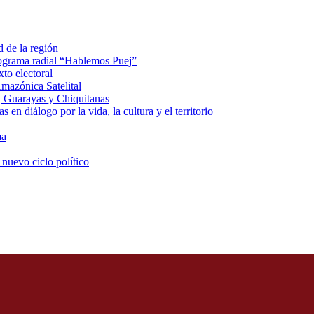
d de la región
rograma radial “Hablemos Puej”
xto electoral
mazónica Satelital
, Guarayas y Chiquitanas
 en diálogo por la vida, la cultura y el territorio
ma
 nuevo ciclo político