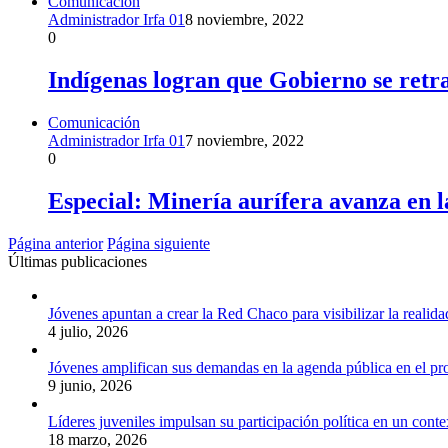
Comunicación
Administrador Irfa 01
8 noviembre, 2022
0
Indígenas logran que Gobierno se retra
Comunicación
Administrador Irfa 01
7 noviembre, 2022
0
Especial: Minería aurífera avanza en 
Página anterior
Página siguiente
Últimas publicaciones
Jóvenes apuntan a crear la Red Chaco para visibilizar la realida
4 julio, 2026
Jóvenes amplifican sus demandas en la agenda pública en el p
9 junio, 2026
Líderes juveniles impulsan su participación política en un conte
18 marzo, 2026