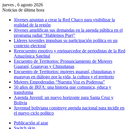
jueves , 6 agosto 2026
Noticias de última hora
Jóvenes apuntan a crear la Red Chaco para visibilizar la
realidad de la región
Jóvenes amplifican sus demandas en la agenda pública en el
programa radial “Hablemos Puej”
Líderes juveniles impulsan su participación política en un
contexto electoral
Reencuentro emotivo y enriquecedor de periodistas de la Red
Amazónica Satelital
Encuentro de Territorios: Pronunciamiento de Mujeres
Guaraní, Guarayas y Chiquitanas
Encuentro de Territorios: mujeres guaraní, chiquitanas y
guarayas en diálogo por la vida, la cultura y el territorio
Mujeres Empoderadas “Nuestra Voz es Poderosa”
50 años de IRFA: una historia que comunica, educa y
transforma
Agenda Juvenil: un nuevo horizonte para Santa Cruz y
Bolivia
Juventud boliviana construye agenda nacional para incidir en
el nuevo ciclo político
Publicación al azar
Switch skin