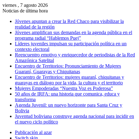
viernes , 7 agosto 2026
Noticias de última hora
Jóvenes apuntan a crear la Red Chaco para visibilizar la
realidad de la región
Jóvenes amplifican sus demandas en la agenda pública en el
programa radial “Hablemos Puej”
Líderes juveniles impulsan su participación política en un
contexto electoral
Reencuentro emotivo y enriquecedor de periodistas de la Red
Amazónica Satelital
Encuentro de Territorios: Pronunciamiento de Mujeres
Guaraní, Guarayas y Chiquitanas
Encuentro de Territorios: mujeres guaraní, chiquitanas y
guarayas en diálogo por la vida, la cultura y el territorio
Mujeres Empoderadas “Nuestra Voz es Poderosa”
50 años de IRFA: una historia que comunica, educa y
transforma
Agenda Juvenil: un nuevo horizonte para Santa Cruz y
Bolivia
Juventud boliviana construye agenda nacional para incidir en
el nuevo ciclo político
Publicación al azar
Switch skin